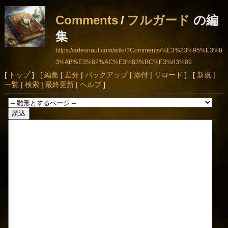
Comments
/
フルガード
の編
集
https://artesnaut.com/wiki/?Comments/%E3%83%95%E3%8
3%AB%E3%82%AC%E3%83%BC%E3%83%89
[
トップ
] [
編集
|
差分
|
バックアップ
|
添付
|
リロード
] [
新規
|
一覧
|
検索
|
最終更新
|
ヘルプ
]