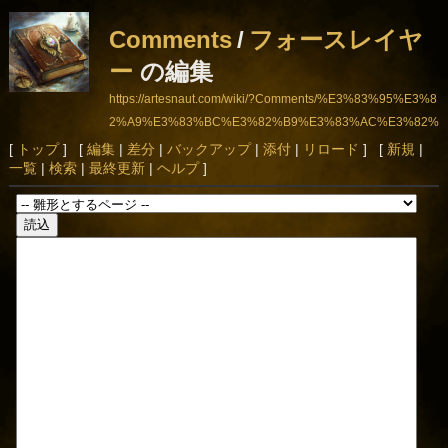
Comments
/
フォースレイヤ
ー
の編集
https://artesnaut.com/wiki/?Comments/%E3%83%95%E3%8
2%A9%E3%83%BC%E3%82%B9%E3%83%AC%E3%82%
A4%E3%83%A4%E3%83%BC
[
トップ
] [
編集
|
差分
|
バックアップ
|
添付
|
リロード
] [
新規
|
一覧
|
検索
|
最終更新
|
ヘルプ
]