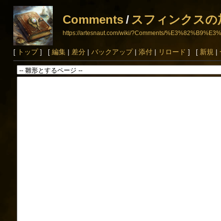
Comments
/
スフィンクスの
https://artesnaut.com/wiki/?Comments/%E3%
[
トップ
] [
編集
|
差分
|
バックアップ
|
添付
|
リロード
] [
新規
|