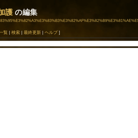
加護
の編集
82%B9%E3%83%95%E3%82%A3%E3%83%B3%E3%82%AF%E3%82%B9%E3%81%AE
一覧
|
検索
|
最終更新
|
ヘルプ
]