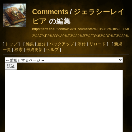
Comments
/
ジェラシーレイ
ピア
の編集
https://artesnaut.com/wiki/?Comments/%E3%82%B8%E3%8
2%A7%E3%83%A9%E3%82%B7%E3%83%BC%E3%83%
AC%E3%82%A4%E3%83%94%E3%82%A2
[
トップ
] [
編集
|
差分
|
バックアップ
|
添付
|
リロード
] [
新規
|
一覧
|
検索
|
最終更新
|
ヘルプ
]