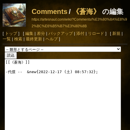
Comments
/
《蒼海》
の編集
https://artesnaut.com/wiki/?Comments/%E3%80%8A%E8%9
2%BC%E6%B5%B7%E3%80%8B
[
トップ
] [
編集
|
差分
|
バックアップ
|
添付
|
リロード
] [
新規
|
一覧
|
検索
|
最終更新
|
ヘルプ
]