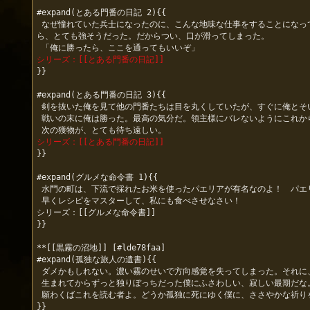
#expand(とある門番の日記 2){{

 なぜ憧れていた兵士になったのに、こんな地味な仕事をすることになってしまったのか。その原因を考えていたら、お金はないが門を通りたいという輩が現れた。それなら川を泳いで渡ってくれと言おうとしてそいつを見た
ら、とても強そうだった。だからつい、口が滑ってしまった。

シリーズ：[[とある門番の日記]]
}}

#expand(とある門番の日記 3){{

 剣を抜いた俺を見て他の門番たちは目を丸くしていたが、すぐに俺とそいつの戦いに野次を飛ばしてきた。娯楽に飢えていたのは、俺だけではなかったのだ。

 戦いの末に俺は勝った。最高の気分だ。領主様にバレないようにこれからも続けていこう、と仲間たちと約束をした。

シリーズ：[[とある門番の日記]]
}}

#expand(グルメな命令書 1){{

 水門の町は、下流で採れたお米を使ったパエリアが有名なのよ！　パエリアには川でとれる甲殻類のしまった身がたくさん入っているらしいわ！

 早くレシピをマスターして、私にも食べさせなさい！

シリーズ：[[グルメな命令書]]

}}

**[[黒霧の沼地]] [#lde78faa]

#expand(孤独な旅人の遺書){{

 ダメかもしれない。濃い霧のせいで方向感覚を失ってしまった。それに、霧を吸い込み過ぎた。頭が朦朧として、手足がしびれてきた。視界もぼやけている。

 生まれてからずっと独りぼっちだった僕にふさわしい、寂しい最期だな。でもせめてこの遺書を、僕が生きていた証拠として残しておこう。これで僕も、ほんの少しだけ世界に関わることができる。

 願わくばこれを読む者よ。どうか孤独に死にゆく僕に、ささやかな祈りを。

}}
