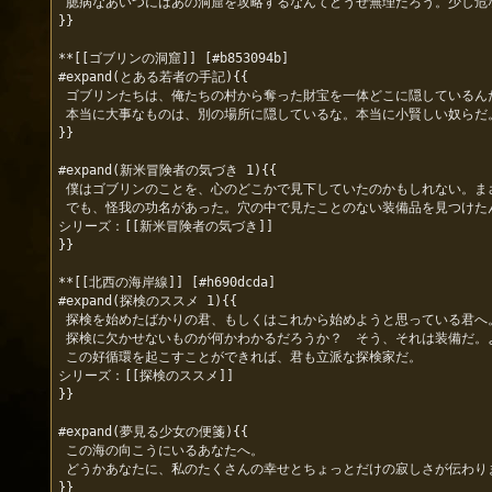
 臆病なあいつにはあの洞窟を攻略するなんてどうせ無理だろう。少し危ない魔物だっているし……。くそッ、仕方ないな……迎えに行ってやるか。

}}

**[[ゴブリンの洞窟]] [#b853094b]

#expand(とある若者の手記){{

 ゴブリンたちは、俺たちの村から奪った財宝を一体どこに隠しているんだ？　財宝部屋のようなものは見つけたが、そこに大したものは置いてなかった。

 本当に大事なものは、別の場所に隠しているな。本当に小賢しい奴らだ。

}}

#expand(新米冒険者の気づき 1){{

 僕はゴブリンのことを、心のどこかで見下していたのかもしれない。まさか洞窟に落とし穴が仕掛けられているなんて、思いもしなかったんだから。僕は見事にその罠にかかり、足をくじいてしまった。本当に情けない。

 でも、怪我の功名があった。穴の中で見たことのない装備品を見つけたんだ。……僕って本当は、運が良いのかも？

シリーズ：[[新米冒険者の気づき]]

}}

**[[北西の海岸線]] [#h690dcda]

#expand(探検のススメ 1){{

 探検を始めたばかりの君、もしくはこれから始めようと思っている君へ。

 探検に欠かせないものが何かわかるだろうか？　そう、それは装備だ。より良い装備が、より良い探検を支えてくれる。そして、より良い探検によって、より良い装備が得られるだろう。

 この好循環を起こすことができれば、君も立派な探検家だ。

シリーズ：[[探検のススメ]]

}}

#expand(夢見る少女の便箋){{

 この海の向こうにいるあなたへ。

 どうかあなたに、私のたくさんの幸せとちょっとだけの寂しさが伝わりますように。そして、あなたの大きな勇気を、この島でずっと生きていく私にも分けてもらえますように。

}}
