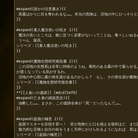
#expand(誰かの注意書き){{

 黒霧ばかりに目を奪われるな……。本当の危険は、沼地の中にひっそりと潜んでいるぞ……。

}}

#expand(素人魔法使いの呟き 1){{

 魔法の良いところは、敵に近づく必要がないってことね。毒々しいぬるぬるの魔物を殴ったり切ったりなんて、私は絶対いやだもの。そういうのは仲間に任せて、私は安全な後列から魔法を放ち続けるわ。

 うーん、最高。

シリーズ：[[素人魔法使いの呟き]]

}}

#expand(魔物生態研究報告書 2){{

 この沼地の生態系は非常に特殊のようね。毒性のある霧の中で暮らせるよう、毒を体内に取り込むことができる能力を持っている。毒耐性を持つ魔物たちの楽園といったとこね。……それにしても、沼地の中心に向かうほど、霧
が濃くなっている気がするわ。

 沼地の中心部に霧の発生源があるのかしら？　もし、その発生源が魔物だとしたら……面白いわね。早速、調べに行かなくちゃ。

シリーズ：[[魔物生態研究報告書]]

}}

**[[人食いの遺跡]] [#dcd72ef0]

#expand(亡き者の残留思念){{

 油断した……。まさか、この遺跡全体が＂罠＂だったなんて……。

}}

#expand(盗掘の極意 2){{

 盗掘マスターを目指す君へ！　皆が危険だと口を揃える場所ほど、まだ誰も見つけていない宝物が眠っている可能性が高いぞ！　でも探索には十分気をつけるんだ。命あっての盗掘だからね。

 魅力的な宝物と自分の命をうまく天秤にかけられるようになれば、君はまた一歩、盗掘マスターへと近づけるはずだ！

シリーズ：[[盗掘の極意]]
