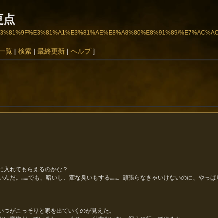
更点
BA%BA%E3%81%9F%E3%81%A1%E3%81%AE%E8%A8%80%E8%91%89/%E7%AC%
一覧
|
検索
|
最終更新
|
ヘルプ
]