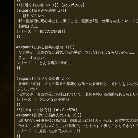
}}

**[[香辛料の町ペペリ]] [#p03f1989]

#expand(傭兵の契約書 1){{

 ――傭兵ダムレイ。

 我々盗賊団の用心棒として働くこと。報酬は1割。仕事を与えてやってるだけ感謝しろ。

 契約は以上。

シリーズ：[[傭兵の契約書]]

}}

#expand(とある傭兵の独白 1){{

 なぜ俺が、仁義のない悪党どもの手助けをしなければならないのか……。しかし、背に腹は変えられない。皆を救うことに繋がるのなら、俺はどんな地獄に落ちても良い……。その覚悟は、してきたはずだ。

 皆よ、すまない。

シリーズ：[[とある傭兵の独白]]

}}

#expand(グルメな命令書 2){{

 香辛料の町は、近くの草原の草花から作った香辛料と、それらをふんだんに使ったスパイシーなスープが有名なのよ！　口に入れると、とろりとしたスープが舌に絡みついてきて、少し後からピリッとしたホットな刺激が広が
るらしいわ！

 活力の源、百薬の長とも呼ばれていて、老化を抑える効果もあるらしいじゃない！　急いで食べないといけないわ！　早くレシピをマスターして、私にも食べさせなさい！

シリーズ：[[グルメな命令書]]

}}

**[[アキーク砂漠]] [#lc8ac57d]

#expand(見習い交易商人のメモ 2){{

 目印のない砂漠を抜けるのは、想像以上に難しいからね。必ず空の太陽や星を見ながら進むんだよ。決して砂丘や風の方角なんかを目印にして進まないこと。あんなのは頼りにならないよ。

 それに、人間はちゃんとした目印がないとまっすぐ歩くこともできない生き物なんだ。もし迷ってしまったら、一生砂漠からは抜けられないよ。わかったね？

シリーズ：[[見習い交易商人のメモ]]

}}
