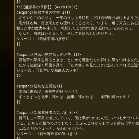
}}

**[[亜熱帯の草原]] [#xeb32a3c]

#expand(気候学者の推察 1){{

 どうやらこの辺りは、一年のうちある時期にだけ雨が降り続けるようだ。

 雨が降る時、雲は東方から流れてくると聞く。つまり、遠く東方にある川や海から空へと上った水の魔力が雲となり、風が西向きとなる特定の時期にだけ、この地へと雨を降らすのだ。この草原に生えた草たちは、そのときに
蓄えた水の魔力を使って、乾燥したこの地で生き延びているのだろう。

 なんと、自然はたくましく、そして素晴らしいのだろう。

シリーズ：[[気候学者の推察]]

}}

#expand(見習い交易商人のメモ 1){{

 亜熱帯の草原を通るときは、とにかく魔物たちの群れに気をつけるんだよ。彼らにはそれぞれの群れでナワバリをもっていて、ナワバリの境界線に糞をするんだ。

 だから注意深く周囲を見て、「ため糞」を見たときは決してそれ以上近づかず、大きく迂回するんだ。わかったね？

シリーズ：[[見習い交易商人のメモ]]

}}

#expand(親切な立看板){{

 南西に進めば、香辛料の町ペペリ！

 ずっとずっと北東に進めば（無事に進めれば）、水門の町カカキ！

}}

#expand(新米冒険者の気づき 3){{

 何日もこの草原で過ごしていて、僕は気がついたんだ。いつもナワバリ争いをしているオークとウェアウルフだけど、昼にはオークが、夜にはウェアウルフが優勢になるんだ。毎日毎日、攻守交代しながらナワバリを奪い合っ
てる。どちらが勝つわけでもなく、たぶんこれからもずっと彼らは争い続
 ……なんだかちょっと、かわいそうかも。

シリーズ：[[新米冒険者の気づき]]
