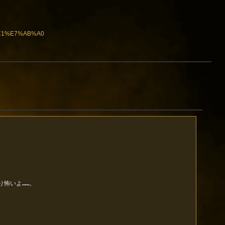
AC1%E7%AB%A0