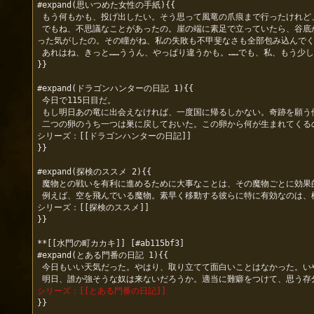
#expand(思いつめた女性の手紙){{

 もう何もかも、投げ出したい。そう思って風竜の爪痕まで行ったけれど、結局、私は臆病だった。

 でもね、不思議なことがあったの。崖の端に素足で立っていたら、谷底から突風が吹き上げたの。とっさに目を瞑っちゃったんだけれど、大きな影が飛び上がったのが確かに一瞬見えた。本当に一瞬だけ、その影の主と目があ
った気がしたの。その瞳がね、私の失敗も不甲斐なさも全部包み込んでくれ
 あれはね、きっと……ううん、やっぱり違うかも。……でも、私、もう少しだけ頑張れそう、そんな気分になれた。

}}

#expand(ドラゴンハンターの日記 1){{

 今日で115日目だ。

 もし明日あの竜に出会えなければ、一度国に帰るしかない。奇跡を願う他はないが、今回の探索で大きな収穫もあったので、手ぶらではないのが救いだ。

 二つの卵のうち一つは巣に戻しておいた。この卵から何が生まれてくるのか、実に楽しみだ。

シリーズ：[[ドラゴンハンターの日記]]

}}

#expand(探検のススメ 2){{

 魔物との戦いを有利に進めるために大事なことは、その魔物ごとに効果的な武器や攻撃方法を選ぶことだ。

 例えば、空を飛んでいる魔物。素早く移動する彼らに特に有効なのは、槍や弓による攻撃だ。まっすぐ魔物へと向かっていくような「突攻撃」は、彼らの翼を貫き、大きな傷を与えることができるだろう。

シリーズ：[[探検のススメ]]

}}

**[[水門の町カカキ]] [#ab115bf3]

#expand(とある門番の日記 1){{

 今日もいい天気だった。やはり、取り立てて面白いことはなかった。いや、いつも通り取り立ては行なっているのだが、その取り立ては取り立てて面白くはないということだ。

シリーズ：[[とある門番の日記]]
}}
