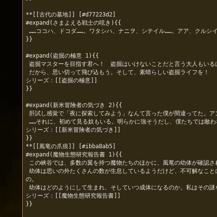
**[[古代の墓地]] [#d77223d2]

#expand(さまよえる戦士の呟き){{

 ……ココハ、ドコダ……。ワタシハ、ナニヲ、シテイル……。アア、クルシイ……ソレニ、ナツカシイ……。ココロガ……アツイ……。ワタシハ……ドコニ……ムカッテ…イ、る。

}}

#expand(盗掘の極意 1){{

 盗掘マスターを目指す君へ！　盗掘はいけないことだと言う大人もいるけど、躊躇ってはいけないよ。この世は弱肉強食。すべてのものは奪い奪われることで成り立っているんだ。

 だから、思い切って飛び込もう。そして、素晴らしい盗掘ライフを！

シリーズ：[[盗掘の極意]]

}}

#expand(新米冒険者の気づき 2){{

 肝試し感覚で「夜に探索してみよう」なんて言った僕が間違ってた。アンデッドが夜にこんなに活動的になるなんて、なんで誰も教えてくれなかったんだ？

 ……それに、初めて見る奴もいる。明らかに強そうだし、僕たちでは敵わないだろう。こういう時にするべきことは一つ。ひたすら、逃げるんだ！

シリーズ：[[新米冒険者の気づき]]

}}

**[[風竜の爪痕]] [#ibba8ab5]

#expand(魔物生態研究報告書 1){{

 この峡谷では、多数の翼を持つ魔物たちのほかに、風竜の幼体が確認されたわ。

 幼体は思いの外たくさんの数が生息しているようだけど、不可解なことに、風竜の成体を見たものはいないようね。この謎を解く鍵を、私たちはまだ持ち得ない。ドラゴンとは何なのか。そのほぼすべてが謎に包まれている
の。

 幼体はどのようにして生まれ、そしていつ成体になるのか。私はその謎を解明したい。

シリーズ：[[魔物生態研究報告書]]

}}
