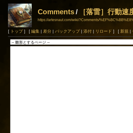
Comments
/
［落雷］行動速度
https://artesnaut.com/wiki/?Comments/%EF%
[
トップ
] [
編集
|
差分
|
バックアップ
|
添付
|
リロード
] [
新規
|