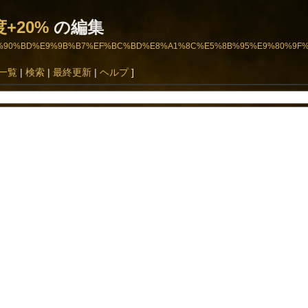
+20%
の編集
BC%BB%E8%90%BD%E9%9B%B7%EF%BC%BD%E8%A1%8C%E5%8B%95%E9%80%9
一覧
|
検索
|
最終更新
|
ヘルプ
]