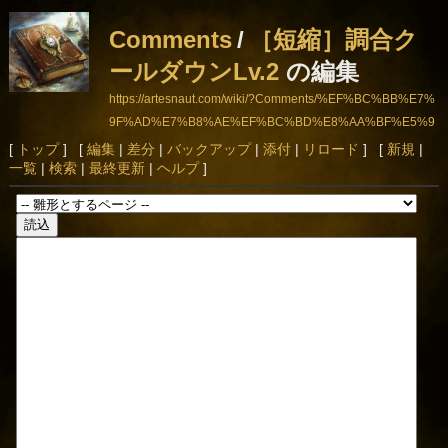
Comments
/
［短縮］調合ク
ールダウンLv.2
の編集
https://artesnaut.com/wiki/?Comments/%EF%BC%BB%E7%
9F%AD%E7%B8%AE%EF%BC%BD%E8%AA%BF%E5%9
0%88%E3%82%AF%E3%83%BC%E3%83%AB%E3%83%
[
トップ
] [
編集
|
差分
|
バックアップ
|
添付
|
リロード
] [
新規
|
一覧
|
検索
|
最終更新
|
ヘルプ
]
80%E3%82%A6%E3%83%B3Lv.2