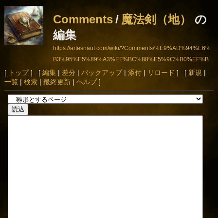
Comments
/
魔法剣（地）
の
編集
https://artesnaut.com/wiki/?Comments/%E9%AD%94%E6%
B3%95%E5%89%A3%EF%BC%88%E5%9C%B0%EF%B
C%89
[
トップ
] [
編集
|
差分
|
バックアップ
|
添付
|
リロード
] [
新規
|
一覧
|
検索
|
最終更新
|
ヘルプ
]