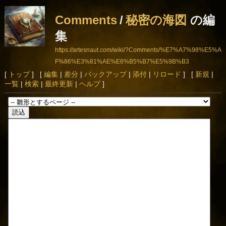
Comments
/
秘密の海図
の編
集
https://artesnaut.com/wiki/?Comments/%E7%A7%98%E5%A
F%86%E3%81%AE%E6%B5%B7%E5%9B%B3
[
トップ
] [
編集
|
差分
|
バックアップ
|
添付
|
リロード
] [
新規
|
一覧
|
検索
|
最終更新
|
ヘルプ
]