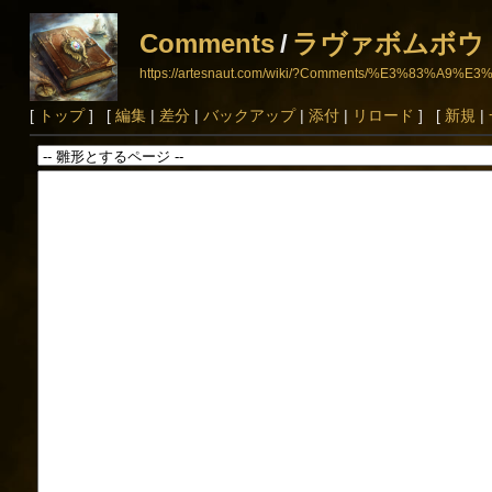
Comments
/
ラヴァボムボウ
https://artesnaut.com/wiki/?Comments/%E3%8
[
トップ
] [
編集
|
差分
|
バックアップ
|
添付
|
リロード
] [
新規
|