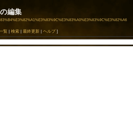
の編集
3%A9%E3%83%B4%E3%82%A1%E3%83%9C%E3%83%A0%E3%83%9C%E3%82%A6
一覧
|
検索
|
最終更新
|
ヘルプ
]