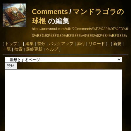
Comments
/
マンドラゴラの
球根
の編集
https://artesnaut.com/wiki/?Comments/%E3%83%9E%E3%8
3%B3%E3%83%89%E3%83%A9%E3%82%B4%E3%83%
A9%E3%81%AE%E7%90%83%E6%A0%B9
[
トップ
] [
編集
|
差分
|
バックアップ
|
添付
|
リロード
] [
新規
|
一覧
|
検索
|
最終更新
|
ヘルプ
]