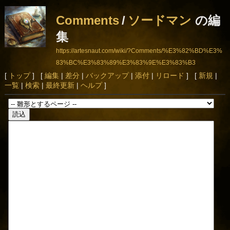
Comments
/
ソードマン
の編
集
https://artesnaut.com/wiki/?Comments/%E3%82%BD%E3%
83%BC%E3%83%89%E3%83%9E%E3%83%B3
[
トップ
] [
編集
|
差分
|
バックアップ
|
添付
|
リロード
] [
新規
|
一覧
|
検索
|
最終更新
|
ヘルプ
]