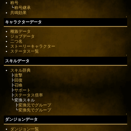
称号
┗
称号継承
共鳴効果
↑
キャラクターデータ
種族データ
ジョブデータ
二つ名
ストーリーキャラクター
ステータス一覧
↑
スキルデータ
スキル辞典
┣
攻撃
┣
回復
┣
召喚
┣
サポート
┣
ステータス倍率
┗変換スキル
┣
変換元でグループ
┗
変換先でグループ
↑
ダンジョンデータ
ダンジョン一覧