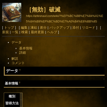
［無効］破滅
https://artesnaut.com/wiki/?%EF%BC%BB%E7%84%A1%E
5%8A%B9%EF%BC%BD%E7%A0%B4%E6%BB%85
[
トップ
] [
編集
|
凍結
|
差分
|
バックアップ
|
添付
|
リロード
] [
新規
|
一覧
|
検索
|
最終更新
|
ヘルプ
]
データ
基本情報
詳細
解説
コメント
データ
†
↑
†
基本情報
種別
習得方法