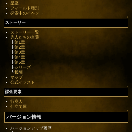
星座
フィールド種別
探索中のイベント
↑
ストーリー
ストーリー一覧
先人たちの言葉
┣
第1章
┣
第2章
┣
第3章
┣
第4章
┣
第5章
┣
シリーズ
┗
報酬
マップ
公式イラスト
↑
課金要素
行商人
仕立て屋
↑
バージョン情報
バージョンアップ履歴