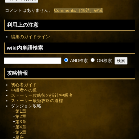
コメントはありません。
Comments/［無効］破滅
利用上の注意
編集のガイドライン
↑
wiki内単語検索
AND検索
OR検索
↑
攻略情報
初心者ガイド
中級者への道
ストーリー攻略後の指針/中級者
ストーリー最短攻略の道標
ダンジョン攻略
┣
第1章
┣
第2章
┣
第3章
┣
第4章
┣
第5章
┣
星座