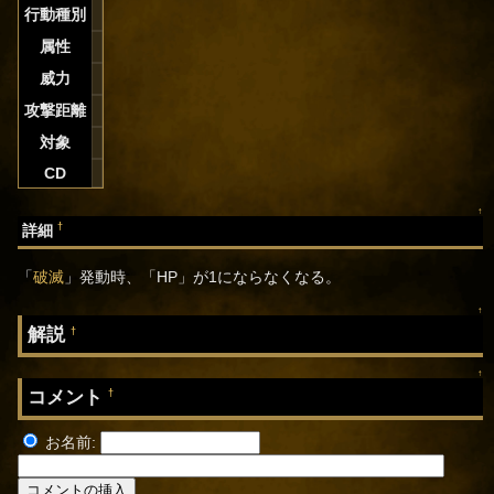
行動種別
属性
威力
攻撃距離
対象
CD
↑
†
詳細
「
破滅
」発動時、「HP」が1にならなくなる。
↑
解説
†
↑
コメント
†
お名前: