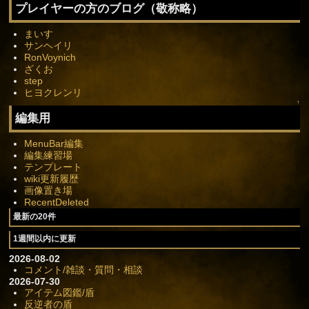
プレイヤーの方のブログ（敬称略）
まいす
サンヘイリ
RonVoynich
ざくお
step
ヒヨクレンリ
↑
編集用
MenuBar編集
編集練習場
テンプレート
wiki更新履歴
画像置き場
RecentDeleted
最新の20件
1週間以内に更新
2026-08-02
コメント/雑談・質問・相談
2026-07-30
アイテム図鑑/盾
反逆者の盾