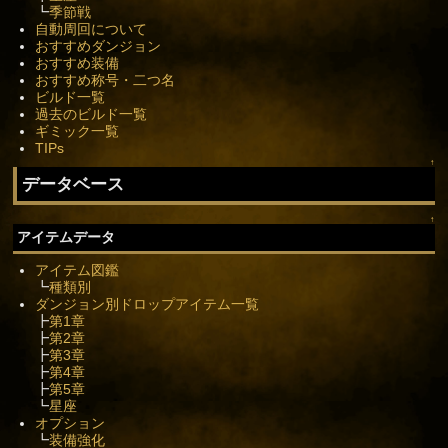
┗
季節戦
自動周回について
おすすめダンジョン
おすすめ装備
おすすめ称号・二つ名
ビルド一覧
過去のビルド一覧
ギミック一覧
TIPs
↑
データベース
↑
アイテムデータ
アイテム図鑑
┗
種類別
ダンジョン別ドロップアイテム一覧
┣
第1章
┣
第2章
┣
第3章
┣
第4章
┣
第5章
┗
星座
オプション
┗
装備強化