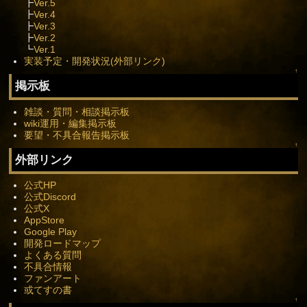
┣
Ver.5
┣
Ver.4
┣
Ver.3
┣
Ver.2
┗
Ver.1
実装予定・開発状況(外部リンク)
↑
掲示板
雑談・質問・相談掲示板
wiki運用・編集掲示板
要望・不具合報告掲示板
↑
外部リンク
公式HP
公式Discord
公式X
AppStore
Google Play
開発ロードマップ
よくある質問
不具合情報
ファンアート
或てすの書
↑