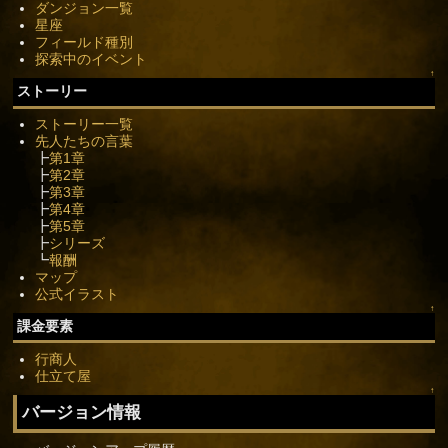
ダンジョン一覧
星座
フィールド種別
探索中のイベント
↑
ストーリー
ストーリー一覧
先人たちの言葉
┣
第1章
┣
第2章
┣
第3章
┣
第4章
┣
第5章
┣
シリーズ
┗
報酬
マップ
公式イラスト
↑
課金要素
行商人
仕立て屋
↑
バージョン情報