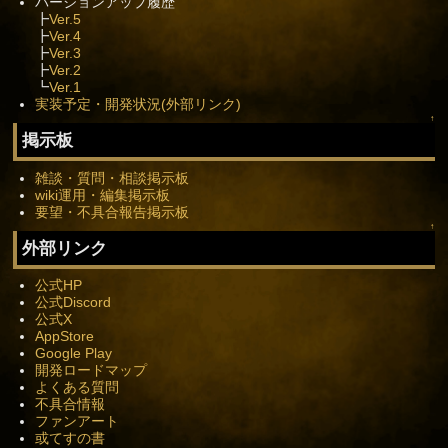
バージョンアップ履歴
┣
Ver.5
┣
Ver.4
┣
Ver.3
┣
Ver.2
┗
Ver.1
実装予定・開発状況(外部リンク)
↑
掲示板
雑談・質問・相談掲示板
wiki運用・編集掲示板
要望・不具合報告掲示板
↑
外部リンク
公式HP
公式Discord
公式X
AppStore
Google Play
開発ロードマップ
よくある質問
不具合情報
ファンアート
或てすの書