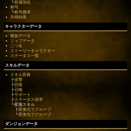
┗
装備強化
称号
┗
称号継承
共鳴効果
↑
キャラクターデータ
種族データ
ジョブデータ
二つ名
ストーリーキャラクター
ステータス一覧
↑
スキルデータ
スキル辞典
┣
攻撃
┣
回復
┣
召喚
┣
サポート
┣
ステータス倍率
┗変換スキル
┣
変換元でグループ
┗
変換先でグループ
↑
ダンジョンデータ