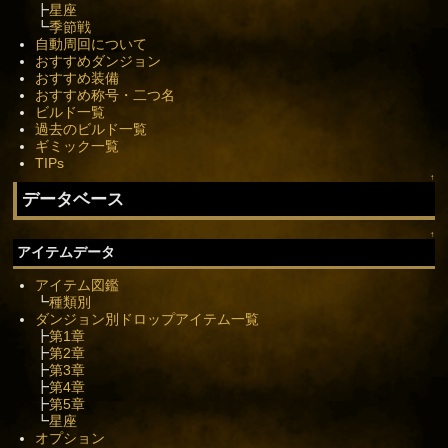
┣
星座
┗
季節戦
自動周回について
おすすめダンジョン
おすすめ装備
おすすめ称号・二つ名
ビルド一覧
過去のビルド一覧
ギミック一覧
TIPs
↑
データベース
↑
アイテムデータ
アイテム図鑑
┗
種類別
ダンジョン別ドロップアイテム一覧
┣
第1章
┣
第2章
┣
第3章
┣
第4章
┣
第5章
┗
星座
オプション