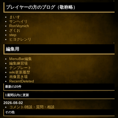
↑
プレイヤーの方のブログ（敬称略）
まいす
サンヘイリ
RonVoynich
ざくお
step
ヒヨクレンリ
↑
編集用
MenuBar編集
編集練習場
テンプレート
wiki更新履歴
画像置き場
RecentDeleted
最新の20件
1週間以内に更新
2026-08-02
コメント/雑談・質問・相談
その他