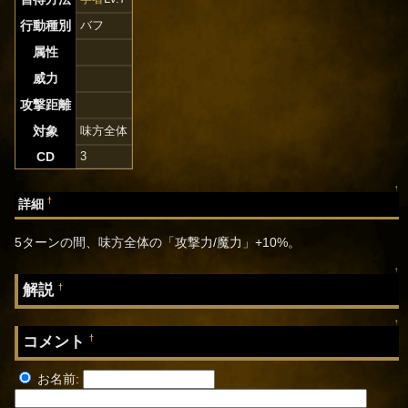
行動種別
バフ
属性
威力
攻撃距離
対象
味方全体
CD
3
↑
†
詳細
5ターンの間、味方全体の「攻撃力/魔力」+10%。
↑
解説
†
↑
コメント
†
お名前: