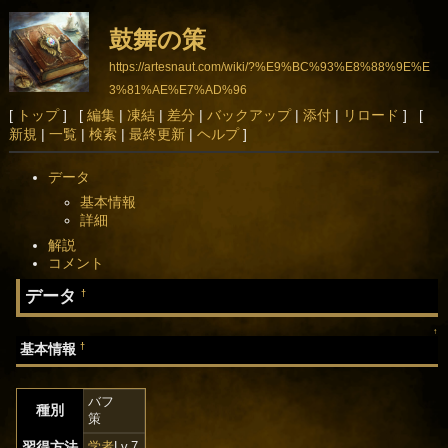
鼓舞の策
https://artesnaut.com/wiki/?%E9%BC%93%E8%88%9E%E
3%81%AE%E7%AD%96
[
トップ
] [
編集
|
凍結
|
差分
|
バックアップ
|
添付
|
リロード
] [
新規
|
一覧
|
検索
|
最終更新
|
ヘルプ
]
データ
基本情報
詳細
解説
コメント
データ
†
↑
†
基本情報
バフ
種別
策
習得方法
学者
Lv.7