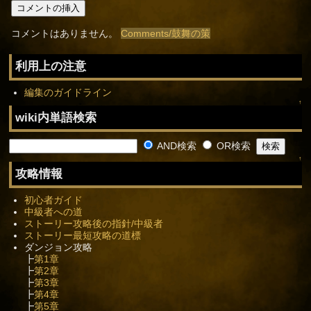
コメントはありません。
Comments/鼓舞の策
利用上の注意
編集のガイドライン
↑
wiki内単語検索
AND検索
OR検索
↑
攻略情報
初心者ガイド
中級者への道
ストーリー攻略後の指針/中級者
ストーリー最短攻略の道標
ダンジョン攻略
┣
第1章
┣
第2章
┣
第3章
┣
第4章
┣
第5章