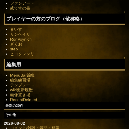
ファンアート
或てすの書
↑
プレイヤーの方のブログ（敬称略）
まいす
サンヘイリ
RonVoynich
ざくお
step
ヒヨクレンリ
↑
編集用
MenuBar編集
編集練習場
テンプレート
wiki更新履歴
画像置き場
RecentDeleted
最新の20件
その他
2026-08-02
コメント/雑談・質問・相談