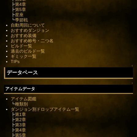
┣
第4章
┣
第5章
┣
星座
┗
季節戦
自動周回について
おすすめダンジョン
おすすめ装備
おすすめ称号・二つ名
ビルド一覧
過去のビルド一覧
ギミック一覧
TIPs
↑
データベース
↑
アイテムデータ
アイテム図鑑
┗
種類別
ダンジョン別ドロップアイテム一覧
┣
第1章
┣
第2章
┣
第3章
┣
第4章
┣
第5章