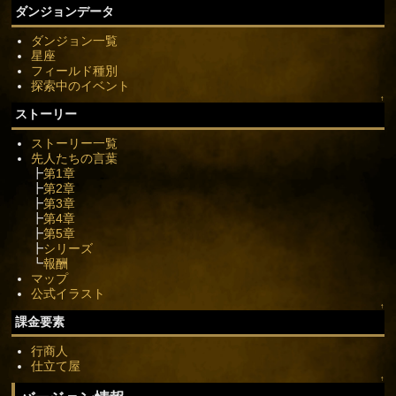
ダンジョンデータ
ダンジョン一覧
星座
フィールド種別
探索中のイベント
↑
ストーリー
ストーリー一覧
先人たちの言葉
┣
第1章
┣
第2章
┣
第3章
┣
第4章
┣
第5章
┣
シリーズ
┗
報酬
マップ
公式イラスト
↑
課金要素
行商人
仕立て屋
↑