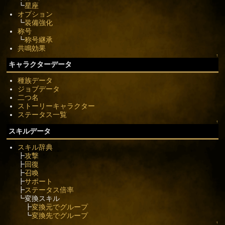
┗
星座
オプション
┗
装備強化
称号
┗
称号継承
共鳴効果
↑
キャラクターデータ
種族データ
ジョブデータ
二つ名
ストーリーキャラクター
ステータス一覧
↑
スキルデータ
スキル辞典
┣
攻撃
┣
回復
┣
召喚
┣
サポート
┣
ステータス倍率
┗変換スキル
┣
変換元でグループ
┗
変換先でグループ
↑