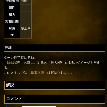
行動種別
特殊
属性
威力
攻撃距離
対象
敵全体
CD
↑
†
詳細
ターン終了時に発動。
「
睡眠状態
」の敵に、対象の「最大HP」の1/6のダメージを与え
る。
このスキルでは「
睡眠状態
」は解除されない。
↑
解説
†
↑
コメント
†