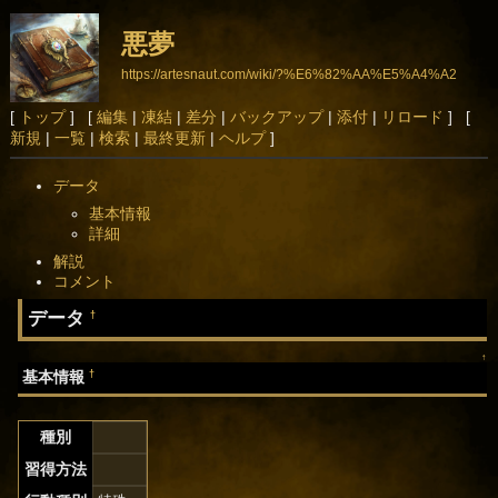
悪夢
https://artesnaut.com/wiki/?%E6%82%AA%E5%A4%A2
[
トップ
] [
編集
|
凍結
|
差分
|
バックアップ
|
添付
|
リロード
] [
新規
|
一覧
|
検索
|
最終更新
|
ヘルプ
]
データ
基本情報
詳細
解説
コメント
データ
†
↑
†
基本情報
種別
習得方法