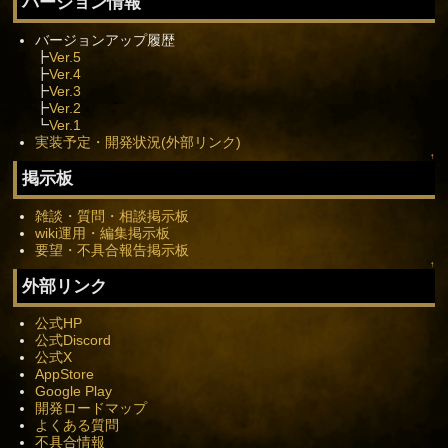
バージョン情報
バージョンアップ履歴
┣
Ver.5
┣
Ver.4
┣
Ver.3
┣
Ver.2
┗
Ver.1
実装予定・開発状況(外部リンク)
↑
掲示板
雑談・質問・相談掲示板
wiki運用・編集掲示板
要望・不具合報告掲示板
↑
外部リンク
公式HP
公式Discord
公式X
AppStore
Google Play
開発ロードマップ
よくある質問
不具合情報