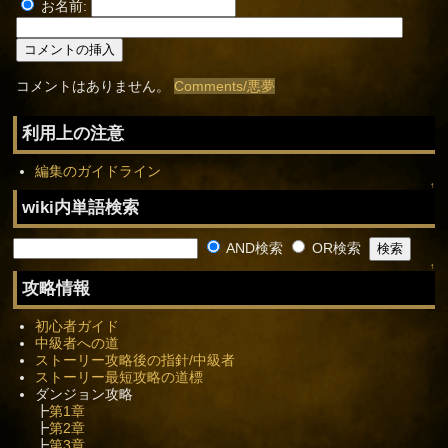
お名前:
コメントはありません。
Comments/悪夢
利用上の注意
編集のガイドライン
↑
wiki内単語検索
AND検索
OR検索
↑
攻略情報
初心者ガイド
中級者への道
ストーリー攻略後の指針/中級者
ストーリー最短攻略の道標
ダンジョン攻略
┣
第1章
┣
第2章
┣
第3章