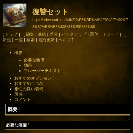
復讐セット
https://artesnaut.com/wiki/?%E5%BE%A9%E8%AE%90%E
3%82%BB%E3%83%83%E3%83%88
[
トップ
] [
編集
|
凍結
|
差分
|
バックアップ
|
添付
|
リロード
] [
新規
|
一覧
|
検索
|
最終更新
|
ヘルプ
]
概要
必要な装備
効果
フレーバーテキスト
おすすめオプション
おすすめ二つ名
相性の良い装備
所感
コメント
概要
†
↑
†
必要な装備