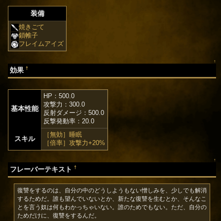
装備
焼きごて
鎖帷子
フレイムアイズ
↑
†
効果
HP：500.0
攻撃力：300.0
基本性能
反射ダメージ：500.0
反撃発動率：20.0
［無効］睡眠
スキル
［倍率］攻撃力+20%
↑
†
フレーバーテキスト
復讐をするのは、自分の中のどうしようもない憎しみを、少しでも解消
するためだ。誰も望んでいないとか、新たな復讐を生むとか、そんなこ
とを言う奴は何もわかっちゃいない。誰のためでもない。ただ、自分の
ためだけに、復讐をするんだ。