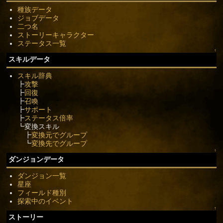
種族データ
ジョブデータ
二つ名
ストーリーキャラクター
ステータス一覧
↑
スキルデータ
スキル辞典
┣
攻撃
┣
回復
┣
召喚
┣
サポート
┣
ステータス倍率
┗変換スキル
┣
変換元でグループ
┗
変換先でグループ
↑
ダンジョンデータ
ダンジョン一覧
星座
フィールド種別
探索中のイベント
↑
ストーリー