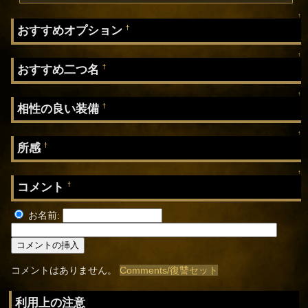
↑
おすすめオプション
†
↑
おすすめ二つ名
†
↑
相性の良い装備
†
↑
所感
†
↑
コメント
†
お名前:
コメントはありません。
Comments/復讐セット
利用上の注意