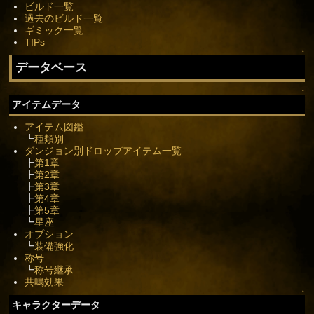
ビルド一覧
過去のビルド一覧
ギミック一覧
TIPs
↑
データベース
↑
アイテムデータ
アイテム図鑑
┗
種類別
ダンジョン別ドロップアイテム一覧
┣
第1章
┣
第2章
┣
第3章
┣
第4章
┣
第5章
┗
星座
オプション
┗
装備強化
称号
┗
称号継承
共鳴効果
↑
キャラクターデータ