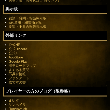
実装予定・開発状況(外部リンク)
↑
掲示板
雑談・質問・相談掲示板
wiki運用・編集掲示板
要望・不具合報告掲示板
↑
外部リンク
公式HP
公式Discord
公式X
AppStore
Google Play
開発ロードマップ
よくある質問
不具合情報
ファンアート
或てすの書
↑
プレイヤーの方のブログ（敬称略）
まいす
サンヘイリ
RonVoynich