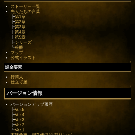
ストーリー一覧
先人たちの言葉
┣
第1章
┣
第2章
┣
第3章
┣
第4章
┣
第5章
┣
シリーズ
┗
報酬
マップ
公式イラスト
↑
課金要素
行商人
仕立て屋
↑
バージョン情報
バージョンアップ履歴
┣
Ver.5
┣
Ver.4
┣
Ver.3
┣
Ver.2
┗
Ver.1