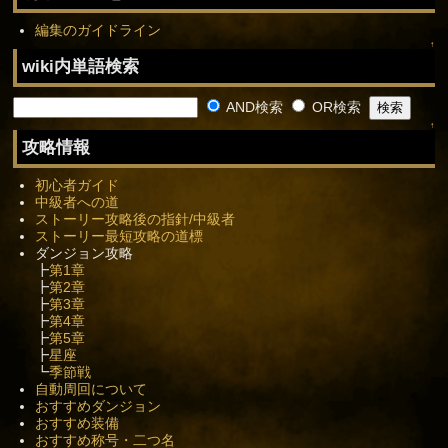
編集のガイドライン
↑
wiki内単語検索
AND検索
OR検索
↑
攻略情報
初心者ガイド
中級者への道
ストーリー攻略後の指針/中級者
ストーリー最短攻略の道標
ダンジョン攻略
┣
第1章
┣
第2章
┣
第3章
┣
第4章
┣
第5章
┣
星座
┗
季節戦
自動周回について
おすすめダンジョン
おすすめ装備
おすすめ称号・二つ名