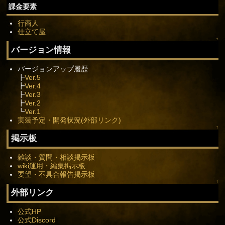
課金要素
行商人
仕立て屋
↑
バージョン情報
バージョンアップ履歴
┣
Ver.5
┣
Ver.4
┣
Ver.3
┣
Ver.2
┗
Ver.1
実装予定・開発状況(外部リンク)
↑
掲示板
雑談・質問・相談掲示板
wiki運用・編集掲示板
要望・不具合報告掲示板
↑
外部リンク
公式HP
公式Discord