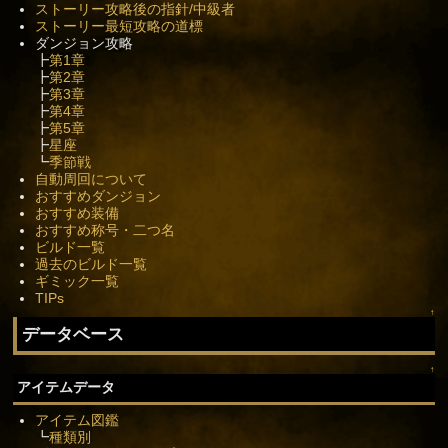
ストーリー攻略後の指針/中級者
ストーリー最短攻略の道標
ダンジョン攻略
┣
第1章
┣
第2章
┣
第3章
┣
第4章
┣
第5章
┣
星座
┗
季節戦
自動周回について
おすすめダンジョン
おすすめ装備
おすすめ称号・二つ名
ビルド一覧
過去のビルド一覧
ギミック一覧
TIPs
↑
データベース
↑
アイテムデータ
アイテム図鑑
┗
種類別