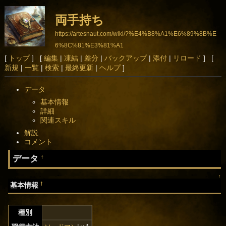
両手持ち
https://artesnaut.com/wiki/?%E4%B8%A1%E6%89%8B%E
6%8C%81%E3%81%A1
[
トップ
] [
編集
|
凍結
|
差分
|
バックアップ
|
添付
|
リロード
] [
新規
|
一覧
|
検索
|
最終更新
|
ヘルプ
]
データ
基本情報
詳細
関連スキル
解説
コメント
データ
†
↑
†
基本情報
種別