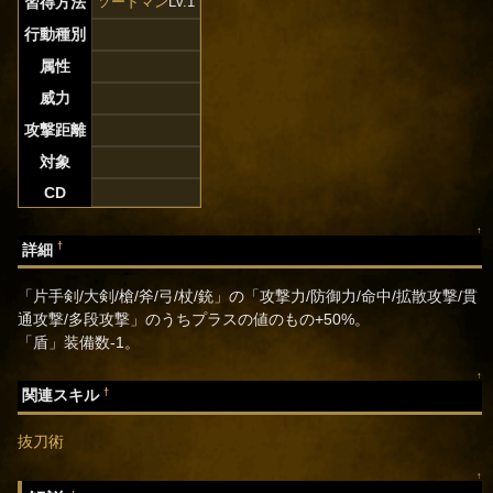
習得方法
ソードマン
Lv.1
行動種別
属性
威力
攻撃距離
対象
CD
↑
†
詳細
「片手剣/大剣/槍/斧/弓/杖/銃」の「攻撃力/防御力/命中/拡散攻撃/貫
通攻撃/多段攻撃」のうちプラスの値のもの+50%。
「盾」装備数-1。
↑
†
関連スキル
抜刀術
↑