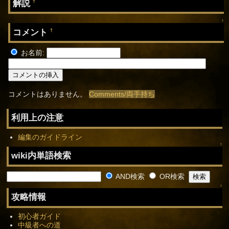
解説
†
↑
コメント
†
お名前:
コメントはありません。
Comments/両手持ち
利用上の注意
編集のガイドライン
↑
wiki内単語検索
AND検索
OR検索
↑
攻略情報
初心者ガイド
中級者への道