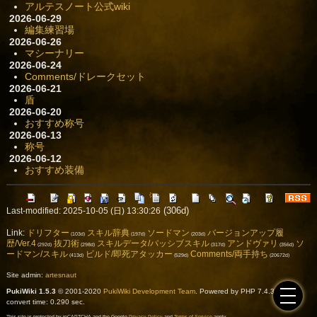
アルテスノート公式wiki
2026-06-29
編集練習場
2026-06-26
マシーナリー
2026-06-24
Comments/ドレークセット
2026-06-21
盾
2026-06-20
おすすめ称号
2026-06-13
称号
2026-06-12
おすすめ装備
(306d)
Last-modified: 2025-10-05 (日) 13:30:26
Link:
ドリフター
スキル辞典
ソードマン
バージョンアップ履
(103d)
(197d)
(203d)
歴/Ver.4
抜刀術
スキルデータ/パッシブスキル
アンドヴァリ
ソ
(292d)
(298d)
(317d)
(356d)
ードマン/スキル
ビルド/即死アタッカー
Comments/両手持ち
(413d)
(529d)
(20672d)
Site admin:
artesnaut
PukiWiki 1.5.3
© 2001-2020
PukiWiki Development Team
. Powered by PHP 7.4.33. HTML
convert time: 0.290 sec.
This site is protected by reCAPTCHA and the Google
Privacy Policy
and
Terms of Service
apply.