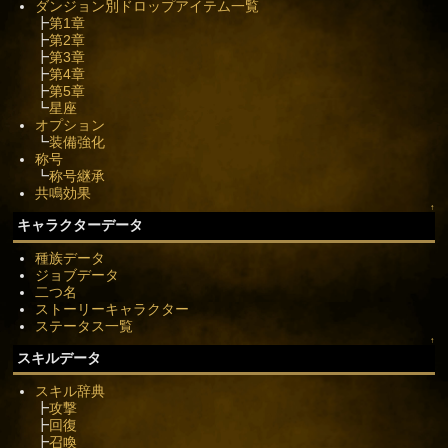
ダンジョン別ドロップアイテム一覧
┣
第1章
┣
第2章
┣
第3章
┣
第4章
┣
第5章
┗
星座
オプション
┗
装備強化
称号
┗
称号継承
共鳴効果
↑
キャラクターデータ
種族データ
ジョブデータ
二つ名
ストーリーキャラクター
ステータス一覧
↑
スキルデータ
スキル辞典
┣
攻撃
┣
回復
┣
召喚