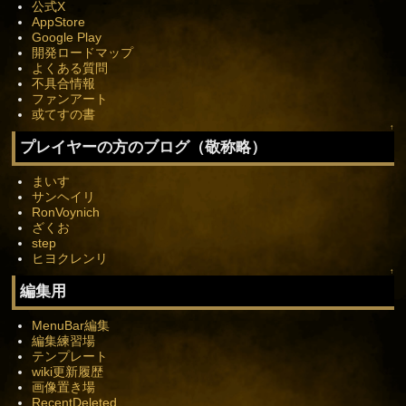
公式X
AppStore
Google Play
開発ロードマップ
よくある質問
不具合情報
ファンアート
或てすの書
↑
プレイヤーの方のブログ（敬称略）
まいす
サンヘイリ
RonVoynich
ざくお
step
ヒヨクレンリ
↑
編集用
MenuBar編集
編集練習場
テンプレート
wiki更新履歴
画像置き場
RecentDeleted