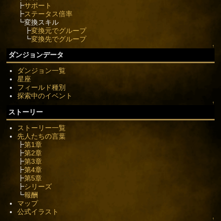
┣
サポート
┣
ステータス倍率
┗変換スキル
┣
変換元でグループ
┗
変換先でグループ
↑
ダンジョンデータ
ダンジョン一覧
星座
フィールド種別
探索中のイベント
↑
ストーリー
ストーリー一覧
先人たちの言葉
┣
第1章
┣
第2章
┣
第3章
┣
第4章
┣
第5章
┣
シリーズ
┗
報酬
マップ
公式イラスト
↑