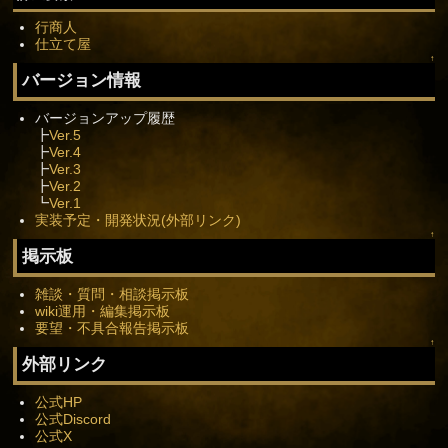
行商人
仕立て屋
↑
バージョン情報
バージョンアップ履歴
┣
Ver.5
┣
Ver.4
┣
Ver.3
┣
Ver.2
┗
Ver.1
実装予定・開発状況(外部リンク)
↑
掲示板
雑談・質問・相談掲示板
wiki運用・編集掲示板
要望・不具合報告掲示板
↑
外部リンク
公式HP
公式Discord
公式X