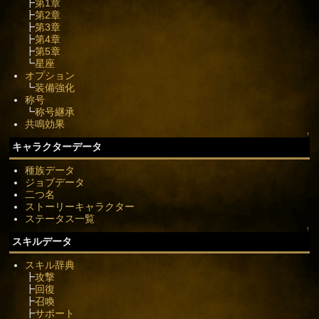
┣
第1章
┣
第2章
┣
第3章
┣
第4章
┣
第5章
┗
星座
オプション
┗
装備強化
称号
┗
称号継承
共鳴効果
↑
キャラクターデータ
種族データ
ジョブデータ
二つ名
ストーリーキャラクター
ステータス一覧
↑
スキルデータ
スキル辞典
┣
攻撃
┣
回復
┣
召喚
┣
サポート