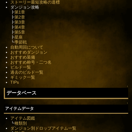
ストーリー最短攻略の道標
ダンジョン攻略
┣
第1章
┣
第2章
┣
第3章
┣
第4章
┣
第5章
┣
星座
┗
季節戦
自動周回について
おすすめダンジョン
おすすめ装備
おすすめ称号・二つ名
ビルド一覧
過去のビルド一覧
ギミック一覧
TIPs
↑
データベース
↑
アイテムデータ
アイテム図鑑
┗
種類別
ダンジョン別ドロップアイテム一覧