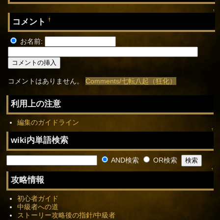
↑
コメント
†
お名前:
コメントはありません。
Comments/七転八起（狂化）
利用上の注意
編集のガイドライン
↑
wiki内単語検索
AND検索
OR検索
↑
攻略情報
初心者ガイド
中級者への道
ストーリー攻略後の指針/中級者