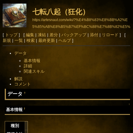
七転八起（狂化）
https://artesnaut.com/wiki/?%E4%B8%83%E8%BB%A2%E
5%85%AB%E8%B5%B7%EF%BC%88%E7%8B%82%E5%
8C%96%EF%BC%89
[
トップ
] [
編集
|
凍結
|
差分
|
バックアップ
|
添付
|
リロード
] [
新規
|
一覧
|
検索
|
最終更新
|
ヘルプ
]
データ
基本情報
詳細
関連スキル
解説
コメント
データ
†
↑
†
基本情報
種別