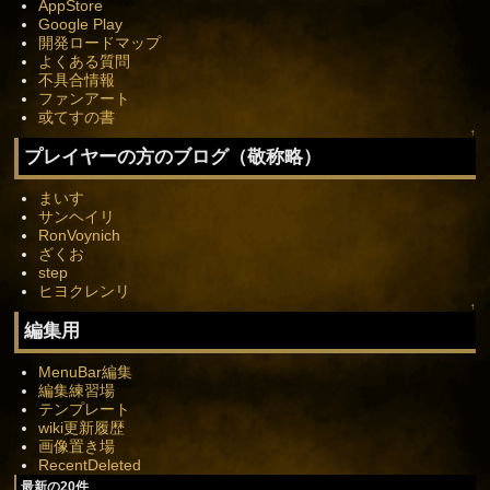
AppStore
Google Play
開発ロードマップ
よくある質問
不具合情報
ファンアート
或てすの書
↑
プレイヤーの方のブログ（敬称略）
まいす
サンヘイリ
RonVoynich
ざくお
step
ヒヨクレンリ
↑
編集用
MenuBar編集
編集練習場
テンプレート
wiki更新履歴
画像置き場
RecentDeleted
最新の20件