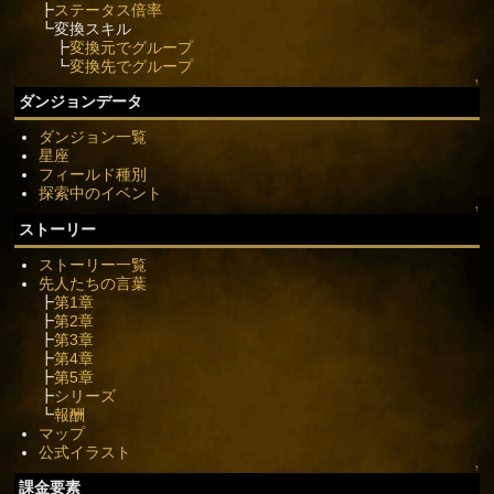
┣
ステータス倍率
┗変換スキル
┣
変換元でグループ
┗
変換先でグループ
↑
ダンジョンデータ
ダンジョン一覧
星座
フィールド種別
探索中のイベント
↑
ストーリー
ストーリー一覧
先人たちの言葉
┣
第1章
┣
第2章
┣
第3章
┣
第4章
┣
第5章
┣
シリーズ
┗
報酬
マップ
公式イラスト
↑
課金要素