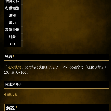
習得方法
行動種別
属性
威力
攻撃距離
対象
CD
↑
†
詳細
「
狂化状態
」の付与に失敗したとき、25%の確率で「狂化攻撃」+
10、最大+100。
↑
†
関連スキル
七転八起
↑
解説
†