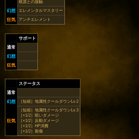
根源との接触
幻想
エレメンタルマスタリー
狂気
アンチエレメント
サポート
通常
幻想
狂気
ステータス
通常
幻想
［短縮］地属性クールダウンLv.2
［短縮］地属性クールダウンLv.3
［×1/2］呪いダメージ
狂気
［×1/2］反動ダメージ
［×1/2］HP消費
［×1/2］裂傷