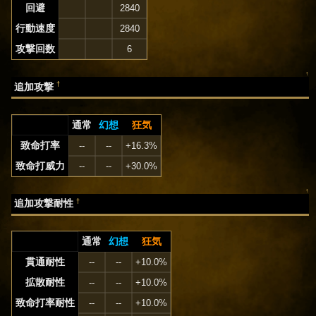
回避
2840
行動速度
2840
攻撃回数
6
↑
†
追加攻撃
通常
幻想
狂気
致命打率
--
--
+16.3%
致命打威力
--
--
+30.0%
↑
†
追加攻撃耐性
通常
幻想
狂気
貫通耐性
--
--
+10.0%
拡散耐性
--
--
+10.0%
致命打率耐性
--
--
+10.0%