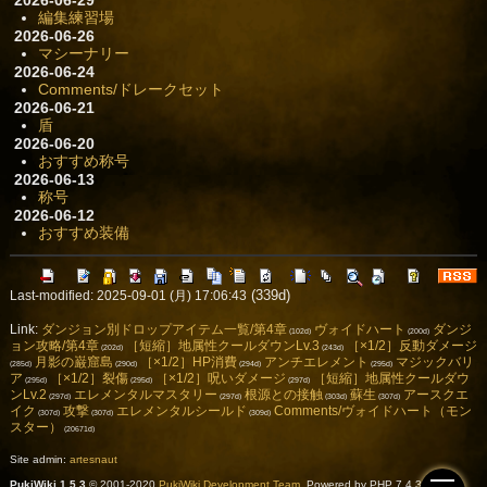
2026-06-29
編集練習場
2026-06-26
マシーナリー
2026-06-24
Comments/ドレークセット
2026-06-21
盾
2026-06-20
おすすめ称号
2026-06-13
称号
2026-06-12
おすすめ装備
(339d)
Last-modified: 2025-09-01 (月) 17:06:43
Link:
ダンジョン別ドロップアイテム一覧/第4章
ヴォイドハート
ダンジ
(102d)
(200d)
ョン攻略/第4章
［短縮］地属性クールダウンLv.3
［×1/2］反動ダメージ
(202d)
(243d)
月影の巌窟島
［×1/2］HP消費
アンチエレメント
マジックバリ
(285d)
(290d)
(294d)
(295d)
ア
［×1/2］裂傷
［×1/2］呪いダメージ
［短縮］地属性クールダウ
(295d)
(295d)
(297d)
ンLv.2
エレメンタルマスタリー
根源との接触
蘇生
アースクエ
(297d)
(297d)
(303d)
(307d)
イク
攻撃
エレメンタルシールド
Comments/ヴォイドハート（モン
(307d)
(307d)
(309d)
スター）
(20671d)
Site admin:
artesnaut
PukiWiki 1.5.3
© 2001-2020
PukiWiki Development Team
. Powered by PHP 7.4.33. HTML