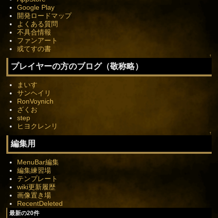
Google Play
開発ロードマップ
よくある質問
不具合情報
ファンアート
或てすの書
↑
プレイヤーの方のブログ（敬称略）
まいす
サンヘイリ
RonVoynich
ざくお
step
ヒヨクレンリ
↑
編集用
MenuBar編集
編集練習場
テンプレート
wiki更新履歴
画像置き場
RecentDeleted
最新の20件