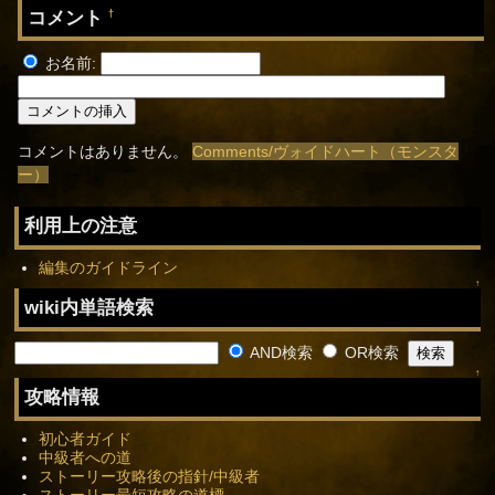
コメント
†
お名前:
コメントはありません。
Comments/ヴォイドハート（モンスタ
ー）
利用上の注意
編集のガイドライン
↑
wiki内単語検索
AND検索
OR検索
↑
攻略情報
初心者ガイド
中級者への道
ストーリー攻略後の指針/中級者