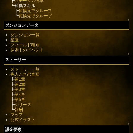
┣
ステータス倍率
┗変換スキル
┣
変換元でグループ
┗
変換先でグループ
↑
ダンジョンデータ
ダンジョン一覧
星座
フィールド種別
探索中のイベント
↑
ストーリー
ストーリー一覧
先人たちの言葉
┣
第1章
┣
第2章
┣
第3章
┣
第4章
┣
第5章
┣
シリーズ
┗
報酬
マップ
公式イラスト
↑
課金要素