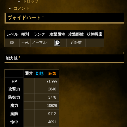
ドロップ
コメント
ヴォイドハート
†
レベル
種別
ランク
攻撃属性
攻撃距離
状態異常
不死
ノーマル
近距離
98
↑
†
能力値
通常
幻想
狂気
HP
71,997
攻撃力
2840
防御力
3778
魔力
10626
魔防
9112
命中
4091