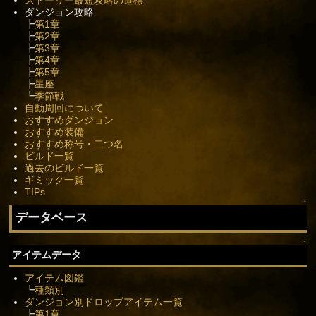
ストーリー最短攻略の道標
ダンジョン攻略
┣
第1章
┣
第2章
┣
第3章
┣
第4章
┣
第5章
┣
星座
┗
季節戦
自動周回について
おすすめダンジョン
おすすめ装備
おすすめ称号・二つ名
ビルド一覧
過去のビルド一覧
ギミック一覧
TIPs
↑
データベース
↑
アイテムデータ
アイテム図鑑
┗
種類別
ダンジョン別ドロップアイテム一覧
┣
第1章