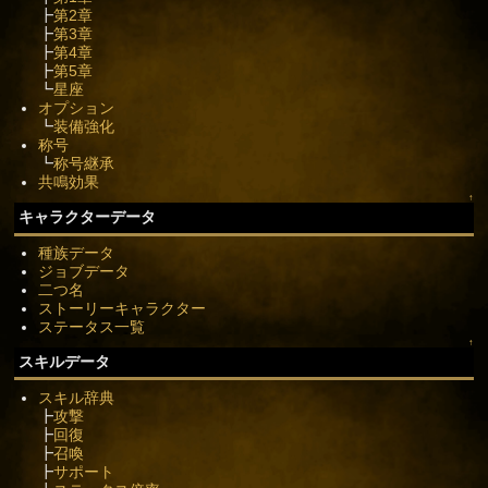
┣
第2章
┣
第3章
┣
第4章
┣
第5章
┗
星座
オプション
┗
装備強化
称号
┗
称号継承
共鳴効果
↑
キャラクターデータ
種族データ
ジョブデータ
二つ名
ストーリーキャラクター
ステータス一覧
↑
スキルデータ
スキル辞典
┣
攻撃
┣
回復
┣
召喚
┣
サポート