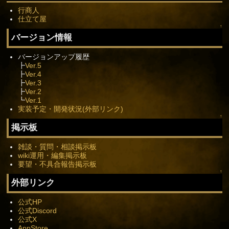
行商人
仕立て屋
↑
バージョン情報
バージョンアップ履歴
┣
Ver.5
┣
Ver.4
┣
Ver.3
┣
Ver.2
┗
Ver.1
実装予定・開発状況(外部リンク)
↑
掲示板
雑談・質問・相談掲示板
wiki運用・編集掲示板
要望・不具合報告掲示板
↑
外部リンク
公式HP
公式Discord
公式X
AppStore