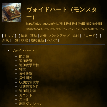
ヴォイドハート（モンスタ
ー）
https://artesnaut.com/wiki/?%E3%83%B4%E3%82%A9%E
3%82%A4%E3%83%89%E3%83%8F%E3%83%BC%E3%
83%88%EF%BC%88%E3%83%A2%E3%83%B3%E3%8
[
トップ
] [
編集
|
凍結
|
差分
|
バックアップ
|
添付
|
リロード
] [
新規
|
一覧
|
検索
|
最終更新
|
ヘルプ
]
2%B9%E3%82%BF%E3%83%BC%EF%BC%89
ヴォイドハート
能力値
追加攻撃
追加攻撃耐性
特攻
属性攻撃
属性耐性
状態異常攻撃
状態異常耐性
追加能力値
カウント
スキル
出現ダンジョン