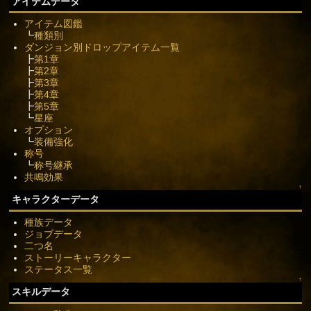
アイテムデータ
アイテム図鑑
┗
種類別
ダンジョン別ドロップアイテム一覧
┣
第1章
┣
第2章
┣
第3章
┣
第4章
┣
第5章
┗
星座
オプション
┗
装備強化
称号
┗
称号継承
共鳴効果
↑
キャラクターデータ
種族データ
ジョブデータ
二つ名
ストーリーキャラクター
ステータス一覧
↑
スキルデータ