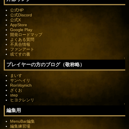
公式HP
公式Discord
公式X
AppStore
Google Play
開発ロードマップ
よくある質問
不具合情報
ファンアート
或てすの書
↑
プレイヤーの方のブログ（敬称略）
まいす
サンヘイリ
RonVoynich
ざくお
step
ヒヨクレンリ
↑
編集用
MenuBar編集
編集練習場