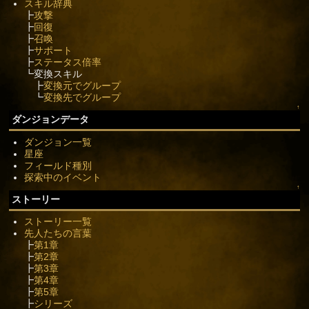
スキル辞典
┣
攻撃
┣
回復
┣
召喚
┣
サポート
┣
ステータス倍率
┗変換スキル
┣
変換元でグループ
┗
変換先でグループ
↑
ダンジョンデータ
ダンジョン一覧
星座
フィールド種別
探索中のイベント
↑
ストーリー
ストーリー一覧
先人たちの言葉
┣
第1章
┣
第2章
┣
第3章
┣
第4章
┣
第5章
┣
シリーズ