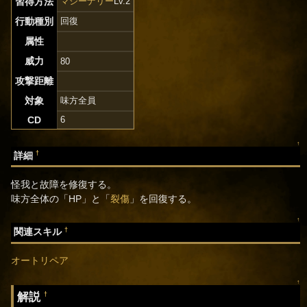
習得方法
マシーナリー
Lv.2
行動種別
回復
属性
威力
80
攻撃距離
対象
味方全員
CD
6
↑
†
詳細
怪我と故障を修復する。
味方全体の「HP」と「
裂傷
」を回復する。
↑
†
関連スキル
オートリペア
↑
解説
†