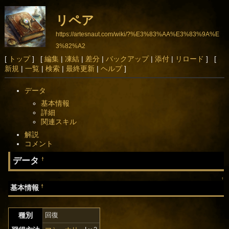
リペア
https://artesnaut.com/wiki/?%E3%83%AA%E3%83%9A%E
3%82%A2
[
トップ
] [
編集
|
凍結
|
差分
|
バックアップ
|
添付
|
リロード
] [
新規
|
一覧
|
検索
|
最終更新
|
ヘルプ
]
データ
基本情報
詳細
関連スキル
解説
コメント
データ
†
↑
†
基本情報
種別
回復