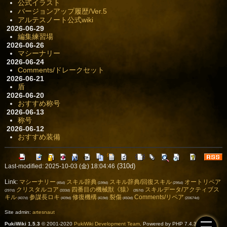
公式イラスト
バージョンアップ履歴/Ver.5
アルテスノート公式wiki
2026-06-29
編集練習場
2026-06-26
マシーナリー
2026-06-24
Comments/ドレークセット
2026-06-21
盾
2026-06-20
おすすめ称号
2026-06-13
称号
2026-06-12
おすすめ装備
(310d)
Last-modified: 2025-10-03 (金) 18:04:46
Link:
マシーナリー
スキル辞典
スキル辞典/回復スキル
オートリペア
(45d)
(199d)
(295d)
クリスタルコア
四番目の機械獣《猿》
スキルデータ/アクティブス
(297d)
(333d)
(357d)
キル
参謀長ロキ
修復機構
裂傷
Comments/リペア
(407d)
(409d)
(419d)
(450d)
(20674d)
Site admin:
artesnaut
PukiWiki 1.5.3
© 2001-2020
PukiWiki Development Team
. Powered by PHP 7.4.33. HTML