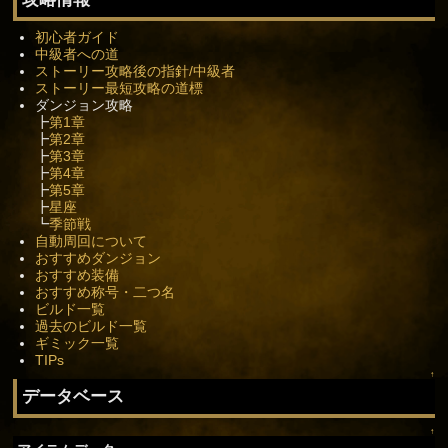
初心者ガイド
中級者への道
ストーリー攻略後の指針/中級者
ストーリー最短攻略の道標
ダンジョン攻略
┣
第1章
┣
第2章
┣
第3章
┣
第4章
┣
第5章
┣
星座
┗
季節戦
自動周回について
おすすめダンジョン
おすすめ装備
おすすめ称号・二つ名
ビルド一覧
過去のビルド一覧
ギミック一覧
TIPs
↑
データベース
↑