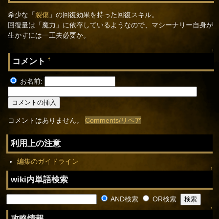
希少な「
裂傷
」の回復効果を持った回復スキル。
回復量は「魔力」に依存しているようなので、マシーナリー自身が
生かすには一工夫必要か。
↑
コメント
†
お名前:
コメントはありません。
Comments/リペア
利用上の注意
編集のガイドライン
↑
wiki内単語検索
AND検索
OR検索
↑
攻略情報