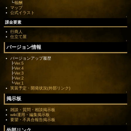
┗
報酬
マップ
公式イラスト
↑
課金要素
行商人
仕立て屋
↑
バージョン情報
バージョンアップ履歴
┣
Ver.5
┣
Ver.4
┣
Ver.3
┣
Ver.2
┗
Ver.1
実装予定・開発状況(外部リンク)
↑
掲示板
雑談・質問・相談掲示板
wiki運用・編集掲示板
要望・不具合報告掲示板
↑
外部リンク