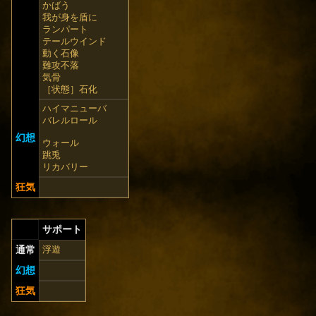
かばう
我が身を盾に
ランパート
テールウインド
動く石像
難攻不落
気骨
［状態］石化
ハイマニューバ
バレルロール
幻想
ウォール
跳兎
リカバリー
狂気
サポート
通常
浮遊
幻想
狂気