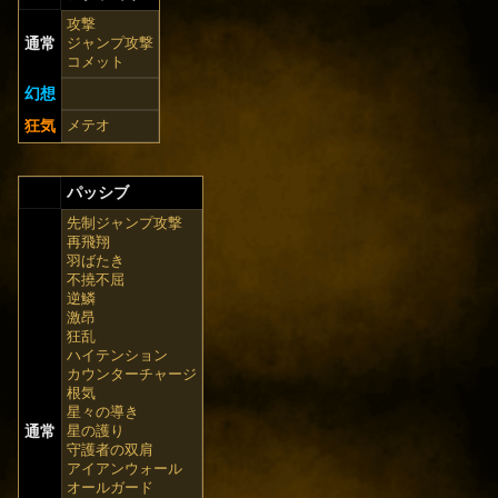
攻撃
通常
ジャンプ攻撃
コメット
幻想
狂気
メテオ
パッシブ
先制ジャンプ攻撃
再飛翔
羽ばたき
不撓不屈
逆鱗
激昂
狂乱
ハイテンション
カウンターチャージ
根気
星々の導き
通常
星の護り
守護者の双肩
アイアンウォール
オールガード