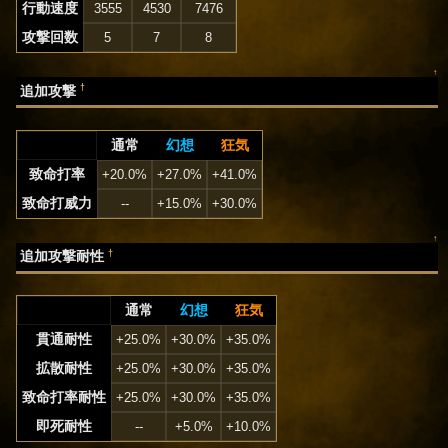
行動速度
3555
4530
7476
攻撃回数
5
7
8
↑
†
追加攻撃
通常
幻想
狂気
致命打率
+20.0%
+27.0%
+41.0%
致命打威力
--
+15.0%
+30.0%
↑
†
追加攻撃耐性
通常
幻想
狂気
貫通耐性
+25.0%
+30.0%
+35.0%
拡散耐性
+25.0%
+30.0%
+35.0%
致命打率耐性
+25.0%
+30.0%
+35.0%
即死耐性
--
+5.0%
+10.0%