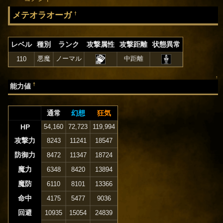
メテオラオーガ
†
レベル
種別
ランク
攻撃属性
攻撃距離
状態異常
悪魔
ノーマル
中距離
110
↑
†
能力値
通常
幻想
狂気
HP
54,160
72,723
119,994
攻撃力
8243
11241
18547
防御力
8472
11347
18724
魔力
6348
8420
13894
魔防
6110
8101
13366
命中
4175
5477
9036
回避
10935
15054
24839