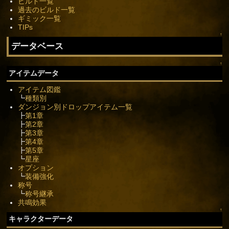
ビルド一覧
過去のビルド一覧
ギミック一覧
TIPs
↑
データベース
↑
アイテムデータ
アイテム図鑑
┗
種類別
ダンジョン別ドロップアイテム一覧
┣
第1章
┣
第2章
┣
第3章
┣
第4章
┣
第5章
┗
星座
オプション
┗
装備強化
称号
┗
称号継承
共鳴効果
↑
キャラクターデータ