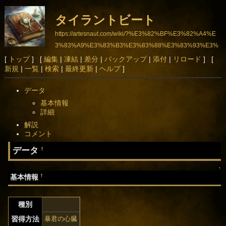
タイラントビート
https://artesnaut.com/wiki/?%E3%82%BF%E3%82%A4%E
3%83%A9%E3%83%B3%E3%83%88%E3%83%93%E3%
83%BC%E3%83%88
[
トップ
] [
編集
|
凍結
|
差分
|
バックアップ
|
添付
|
リロード
] [
新規
|
一覧
|
検索
|
最終更新
|
ヘルプ
]
データ
基本情報
詳細
解説
コメント
データ
†
↑
†
基本情報
種別
習得方法
暴君の心臓