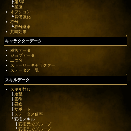
┣
第5章
┗
星座
オプション
┗
装備強化
称号
┗
称号継承
共鳴効果
↑
キャラクターデータ
種族データ
ジョブデータ
二つ名
ストーリーキャラクター
ステータス一覧
↑
スキルデータ
スキル辞典
┣
攻撃
┣
回復
┣
召喚
┣
サポート
┣
ステータス倍率
┗変換スキル
┣
変換元でグループ
┗
変換先でグループ