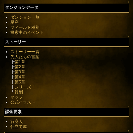
↑
ダンジョンデータ
ダンジョン一覧
星座
フィールド種別
探索中のイベント
↑
ストーリー
ストーリー一覧
先人たちの言葉
┣
第1章
┣
第2章
┣
第3章
┣
第4章
┣
第5章
┣
シリーズ
┗
報酬
マップ
公式イラスト
↑
課金要素
行商人
仕立て屋
↑