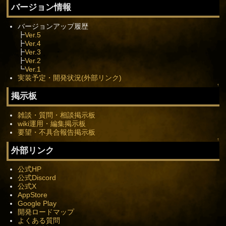
バージョン情報
バージョンアップ履歴
┣
Ver.5
┣
Ver.4
┣
Ver.3
┣
Ver.2
┗
Ver.1
実装予定・開発状況(外部リンク)
↑
掲示板
雑談・質問・相談掲示板
wiki運用・編集掲示板
要望・不具合報告掲示板
↑
外部リンク
公式HP
公式Discord
公式X
AppStore
Google Play
開発ロードマップ
よくある質問