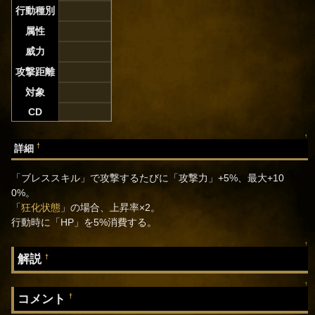
行動種別
属性
威力
攻撃距離
対象
CD
↑
†
詳細
「ブレススキル」で攻撃するたびに「攻撃力」+5%、最大+10
0%。
「
狂化状態
」の場合、上昇率×2。
行動時に「HP」を5%消費する。
↑
解説
†
↑
コメント
†