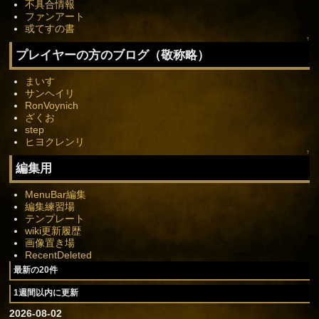
不具合情報
ファンアート
或てすの書
↑
プレイヤーの方のブログ（敬称略）
まいす
サンヘイリ
RonVoynich
ざくお
step
ヒヨクレンリ
↑
編集用
MenuBar編集
編集練習場
テンプレート
wiki更新履歴
画像置き場
RecentDeleted
最新の20件
1週間以内に更新
2026-08-02