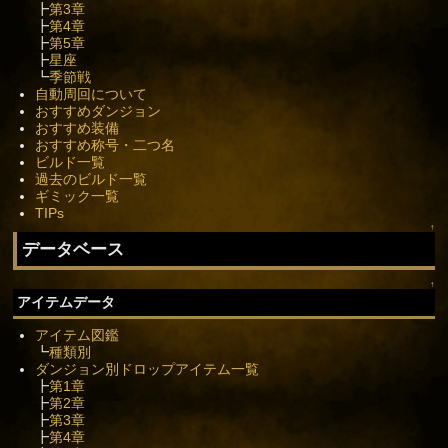
┣
第3章
┣
第4章
┣
第5章
┣
星座
┗
季節戦
自動周回について
おすすめダンジョン
おすすめ装備
おすすめ称号・二つ名
ビルド一覧
過去のビルド一覧
ギミック一覧
TIPs
↑
データベース
↑
アイテムデータ
アイテム図鑑
┗
種類別
ダンジョン別ドロップアイテム一覧
┣
第1章
┣
第2章
┣
第3章
┣
第4章