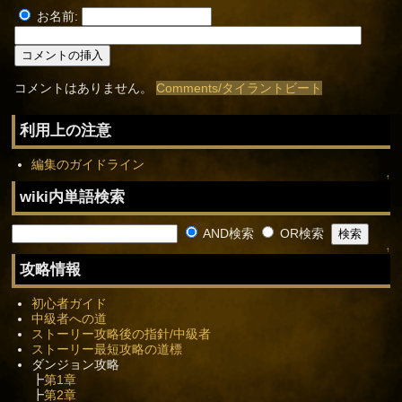
お名前:
コメントはありません。
Comments/タイラントビート
利用上の注意
編集のガイドライン
↑
wiki内単語検索
AND検索
OR検索
↑
攻略情報
初心者ガイド
中級者への道
ストーリー攻略後の指針/中級者
ストーリー最短攻略の道標
ダンジョン攻略
┣
第1章
┣
第2章