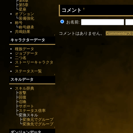
┣
第4章
┣
第5章
コメント
┗
星座
†
オプション
┗
装備強化
お名前:
称号
┗
称号継承
共鳴効果
コメントはありません。
Comments
↑
キャラクターデータ
種族データ
ジョブデータ
二つ名
ストーリーキャラクタ
ー
ステータス一覧
↑
スキルデータ
スキル辞典
┣
攻撃
┣
回復
┣
召喚
┣
サポート
┣
ステータス倍率
┗変換スキル
┣
変換元でグループ
┗
変換先でグループ
↑
ダンジョンデータ