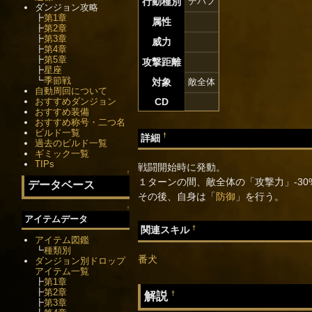
行動種別
デバフ
ダンジョン攻略
┣
第1章
属性
┣
第2章
┣
第3章
威力
┣
第4章
┣
第5章
攻撃距離
┣
星座
┗
季節戦
対象
敵全体
自動周回について
おすすめダンジョン
CD
おすすめ装備
おすすめ称号・二つ名
ビルド一覧
†
詳細
過去のビルド一覧
ギミック一覧
TIPs
戦闘開始時に発動。
↑
１ターンの間、敵全体の「攻撃力」-30
データベース
その後、自身は「
防御
」を行う。
↑
アイテムデータ
†
関連スキル
アイテム図鑑
┗
種類別
番犬
ダンジョン別ドロップ
アイテム一覧
┣
第1章
┣
第2章
解説
†
┣
第3章