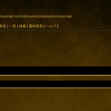
%8A%E3%83%BC%E3%83%AA%E3%83%B3%E3%82%B0
新規
|
一覧
|
検索
|
最終更新
|
ヘルプ
]