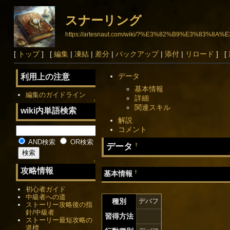
スナーリング
https://artesnaut.com/wiki/?%E3%82%B9%E3%83
[
トップ
] [
編集
|
凍結
|
差分
|
バックアップ
|
添付
|
リロード
] [
データ
利用上の注意
基本情報
編集のガイドライン
詳細
↑
関連スキル
wiki内単語検索
解説
コメント
AND検索
OR検索
データ
†
↑
攻略情報
†
基本情報
初心者ガイド
中級者への道
種別
デバフ
ストーリー攻略後の指
針/中級者
習得方法
ストーリー最短攻略の
道標