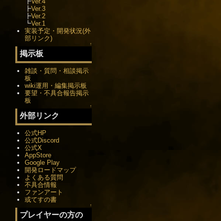
┣
Ver.4
┣
Ver.3
┣
Ver.2
┗
Ver.1
実装予定・開発状況(外
部リンク)
↑
掲示板
雑談・質問・相談掲示
板
wiki運用・編集掲示板
要望・不具合報告掲示
板
↑
外部リンク
公式HP
公式Discord
公式X
AppStore
Google Play
開発ロードマップ
よくある質問
不具合情報
ファンアート
或てすの書
↑
プレイヤーの方の