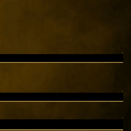
↑
↑
↑