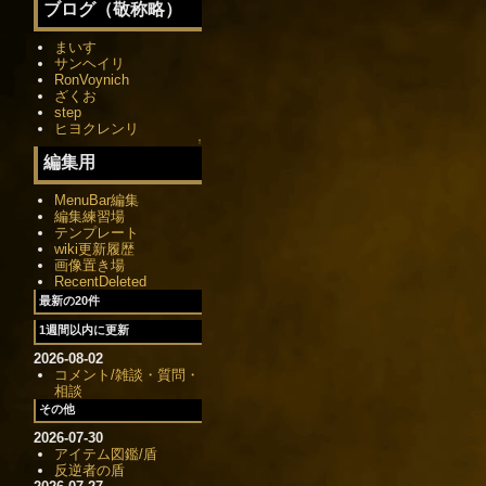
ブログ（敬称略）
まいす
サンヘイリ
RonVoynich
ざくお
step
ヒヨクレンリ
↑
編集用
MenuBar編集
編集練習場
テンプレート
wiki更新履歴
画像置き場
RecentDeleted
最新の20件
1週間以内に更新
2026-08-02
コメント/雑談・質問・
相談
その他
2026-07-30
アイテム図鑑/盾
反逆者の盾