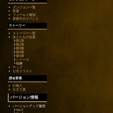
ダンジョン一覧
星座
フィールド種別
探索中のイベント
↑
ストーリー
ストーリー一覧
先人たちの言葉
┣
第1章
┣
第2章
┣
第3章
┣
第4章
┣
第5章
┣
シリーズ
┗
報酬
マップ
公式イラスト
↑
課金要素
行商人
仕立て屋
↑
バージョン情報
バージョンアップ履歴
┣
Ver.5