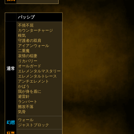
パッシブ
不撓不屈
カウンターチャージ
根気
守護者の双肩
アイアンウォール
二重魔
哀情の稲妻
リカバリー
オールガード
通常
エレメンタルマスタリー
エレメンタルトレース
アンチエレメント
かばう
我が身を盾に
避雷針
ランパート
難攻不落
気骨
ウォール
幻想
ジャストブロック
狂気