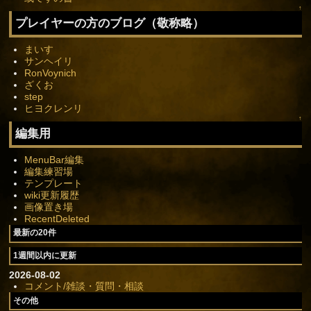
↑
プレイヤーの方のブログ（敬称略）
まいす
サンヘイリ
RonVoynich
ざくお
step
ヒヨクレンリ
↑
編集用
MenuBar編集
編集練習場
テンプレート
wiki更新履歴
画像置き場
RecentDeleted
最新の20件
1週間以内に更新
2026-08-02
コメント/雑談・質問・相談
その他