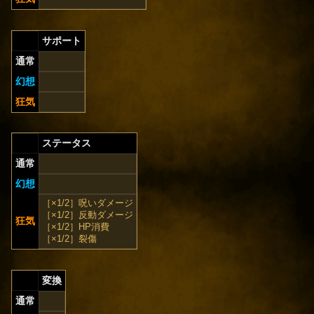
サポート
通常
幻想
狂気
ステータス
通常
幻想
［×1/2］呪いダメージ
［×1/2］反動ダメージ
狂気
［×1/2］HP消費
［×1/2］裂傷
変換
通常