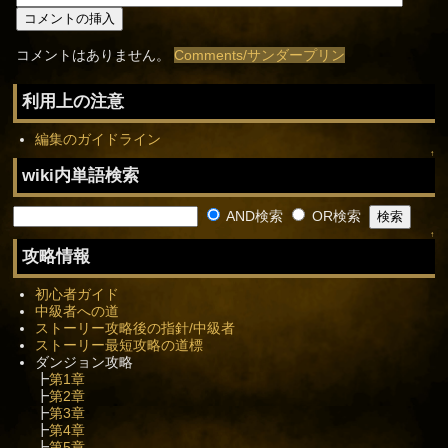
コメントはありません。
Comments/サンダープリン
利用上の注意
編集のガイドライン
↑
wiki内単語検索
AND検索
OR検索
↑
攻略情報
初心者ガイド
中級者への道
ストーリー攻略後の指針/中級者
ストーリー最短攻略の道標
ダンジョン攻略
┣
第1章
┣
第2章
┣
第3章
┣
第4章
┣
第5章