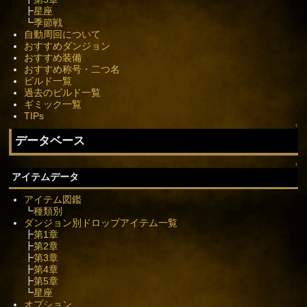
┣
星座
┗
季節戦
自動周回について
おすすめダンジョン
おすすめ装備
おすすめ称号・二つ名
ビルド一覧
過去のビルド一覧
ギミック一覧
TIPs
↑
データベース
↑
アイテムデータ
アイテム図鑑
┗
種類別
ダンジョン別ドロップアイテム一覧
┣
第1章
┣
第2章
┣
第3章
┣
第4章
┣
第5章
┗
星座
オプション