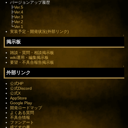
バージョンアップ履歴
┣
Ver.5
┣
Ver.4
┣
Ver.3
┣
Ver.2
┗
Ver.1
実装予定・開発状況(外部リンク)
↑
掲示板
雑談・質問・相談掲示板
wiki運用・編集掲示板
要望・不具合報告掲示板
↑
外部リンク
公式HP
公式Discord
公式X
AppStore
Google Play
開発ロードマップ
よくある質問
不具合情報
ファンアート
或てすの書