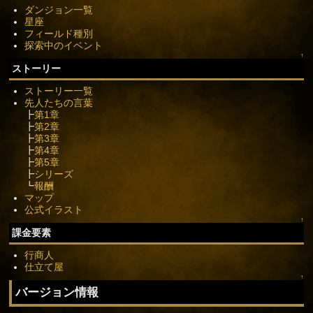
ダンジョン一覧
星座
フィールド種別
探索中のイベント
↑
ストーリー
ストーリー一覧
先人たちの言葉
┣
第1章
┣
第2章
┣
第3章
┣
第4章
┣
第5章
┣
シリーズ
┗
報酬
マップ
公式イラスト
↑
課金要素
行商人
仕立て屋
↑
バージョン情報