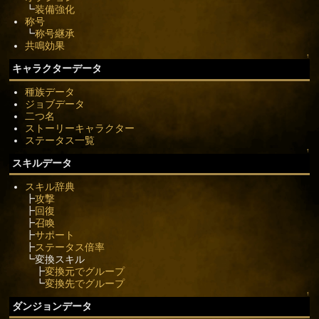
┗
装備強化
称号
┗
称号継承
共鳴効果
↑
キャラクターデータ
種族データ
ジョブデータ
二つ名
ストーリーキャラクター
ステータス一覧
↑
スキルデータ
スキル辞典
┣
攻撃
┣
回復
┣
召喚
┣
サポート
┣
ステータス倍率
┗変換スキル
┣
変換元でグループ
┗
変換先でグループ
↑
ダンジョンデータ