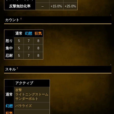
反撃無効化率
--
+15.0%
+25.0%
↑
†
カウント
通常
幻想
狂気
怒り
5
7
8
集中
5
7
8
忍耐
5
7
8
↑
†
スキル
アクティブ
攻撃
通常
ライトニングストーム
サンダーボルト
幻想
パラライズ
狂気