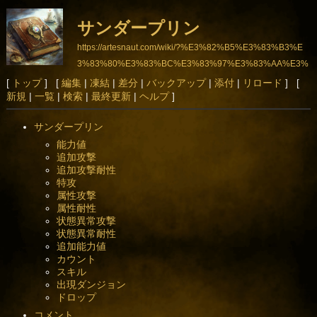
サンダープリン
https://artesnaut.com/wiki/?%E3%82%B5%E3%83%B3%E
3%83%80%E3%83%BC%E3%83%97%E3%83%AA%E3%
83%B3
[
トップ
] [
編集
|
凍結
|
差分
|
バックアップ
|
添付
|
リロード
] [
新規
|
一覧
|
検索
|
最終更新
|
ヘルプ
]
サンダープリン
能力値
追加攻撃
追加攻撃耐性
特攻
属性攻撃
属性耐性
状態異常攻撃
状態異常耐性
追加能力値
カウント
スキル
出現ダンジョン
ドロップ
コメント