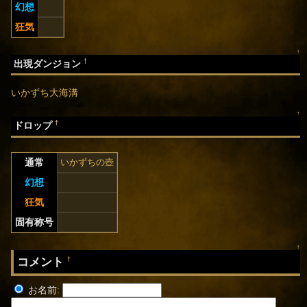
幻想
狂気
↑
†
出現ダンジョン
いかずち大海溝
↑
†
ドロップ
通常
いかずちの壺
幻想
狂気
固有称号
↑
コメント
†
お名前: