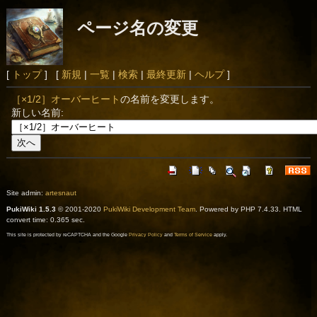
ページ名の変更
[
トップ
] [
新規
|
一覧
|
検索
|
最終更新
|
ヘルプ
]
［×1/2］オーバーヒート
の名前を変更します。
新しい名前:
Site admin:
artesnaut
PukiWiki 1.5.3
© 2001-2020
PukiWiki Development Team
. Powered by PHP 7.4.33. HTML
convert time: 0.365 sec.
This site is protected by reCAPTCHA and the Google
Privacy Policy
and
Terms of Service
apply.