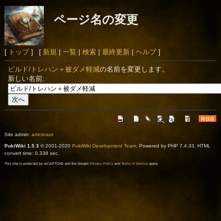
ページ名の変更
[
トップ
] [
新規
|
一覧
|
検索
|
最終更新
|
ヘルプ
]
ビルド/トレハン＋被ダメ軽減
の名前を変更します。
新しい名前:
Site admin:
artesnaut
PukiWiki 1.5.3
© 2001-2020
PukiWiki Development Team
. Powered by PHP 7.4.33. HTML
convert time: 0.338 sec.
This site is protected by reCAPTCHA and the Google
Privacy Policy
and
Terms of Service
apply.