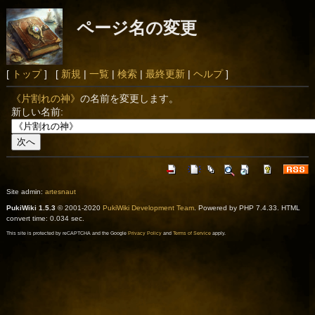
ページ名の変更
[
トップ
] [
新規
|
一覧
|
検索
|
最終更新
|
ヘルプ
]
《片割れの神》
の名前を変更します。
新しい名前:
Site admin:
artesnaut
PukiWiki 1.5.3
© 2001-2020
PukiWiki Development Team
. Powered by PHP 7.4.33. HTML
convert time: 0.034 sec.
This site is protected by reCAPTCHA and the Google
Privacy Policy
and
Terms of Service
apply.