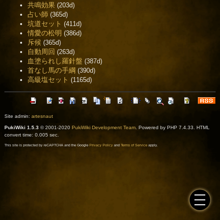
共鳴効果
(203d)
占い師
(365d)
坑道セット
(411d)
情愛の松明
(386d)
斥候
(365d)
自動周回
(263d)
血塗られし羅針盤
(387d)
首なし馬の手綱
(390d)
高級塩セット
(1165d)
Site admin:
artesnaut
PukiWiki 1.5.3
© 2001-2020
PukiWiki Development Team
. Powered by PHP 7.4.33. HTML
convert time: 0.005 sec.
This site is protected by reCAPTCHA and the Google
Privacy Policy
and
Terms of Service
apply.