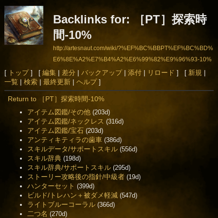
Backlinks for: ［PT］探索時
間-10%
http://artesnaut.com/wiki/?%EF%BC%BBPT%EF%BC%BD%
E6%8E%A2%E7%B4%A2%E6%99%82%E9%96%93-10%
25
[
トップ
] [
編集
|
差分
|
バックアップ
|
添付
|
リロード
] [
新規
|
一覧
|
検索
|
最終更新
|
ヘルプ
]
Return to ［PT］探索時間-10%
アイテム図鑑/その他
(203d)
アイテム図鑑/ネックレス
(316d)
アイテム図鑑/宝石
(203d)
アンティキティラの歯車
(386d)
スキルデータ/サポートスキル
(556d)
スキル辞典
(198d)
スキル辞典/サポートスキル
(295d)
ストーリー攻略後の指針/中級者
(19d)
ハンターセット
(399d)
ビルド/トレハン＋被ダメ軽減
(547d)
ライトブルーコーラル
(366d)
二つ名
(270d)