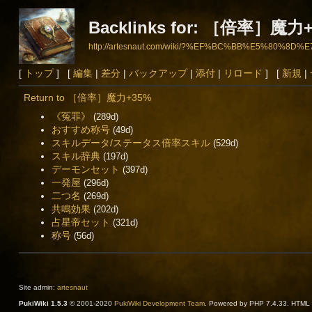
Backlinks for: ［倍率］魔力
http://artesnaut.com/wiki/?%EF%BC%BB%E5%80
[
トップ
] [
編集
|
差分
|
バックアップ
|
添付
|
リロード
] [
新規
|
Return to ［倍率］魔力+35%
《冤罪》
(289d)
おすすめ称号
(49d)
スキルデータ/ステータス倍率スキル
(529d)
スキル辞典
(197d)
デーモンセット
(397d)
一発屋
(296d)
二つ名
(269d)
共鳴効果
(202d)
占星帝セット
(321d)
称号
(56d)
Site admin:
artesnaut
PukiWiki 1.5.3
© 2001-2020
PukiWiki Development Team
. Powered by PHP 7.4.33. HTML c