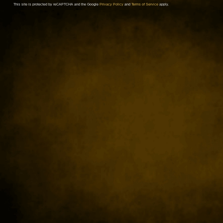
This site is protected by reCAPTCHA and the Google
Privacy Policy
and
Terms of Service
apply.