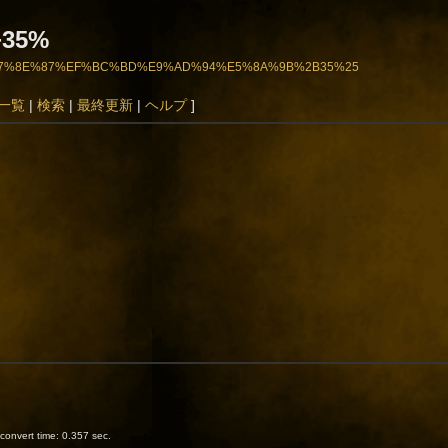
+35%
%8D%E7%8E%87%EF%BC%BD%E9%AD%94%E5%8A%9B%2B35%25
一覧
|
検索
|
最終更新
|
ヘルプ
]
onvert time: 0.357 sec.