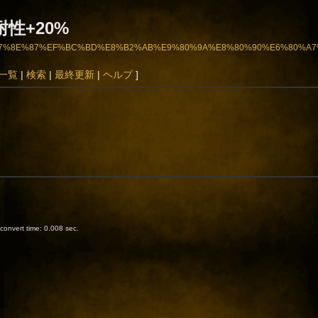
通耐性+20%
0%8D%E7%8E%87%EF%BC%BD%E8%B2%AB%E9%80%9A%E8%80%90%E6%80%A
一覧
|
検索
|
最終更新
|
ヘルプ
]
onvert time: 0.008 sec.