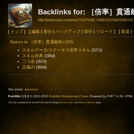
Backlinks for: ［倍率］貫
http://artesnaut.com/wiki/?%EF%BC%BB%E5%8
[
トップ
] [
編集
|
差分
|
バックアップ
|
添付
|
リロード
] [
新規
|
Return to ［倍率］貫通耐性+20%
スキルデータ/ステータス倍率スキル
(527d)
スキル辞典
(195d)
二つ名
(267d)
正義の
(364d)
Site admin:
artesnaut
PukiWiki 1.5.3
© 2001-2020
PukiWiki Development Team
. Powered by PHP 7.4.33. HTML c
This site is protected by reCAPTCHA and the Google
Privacy Policy
and
Terms of Service
apply.