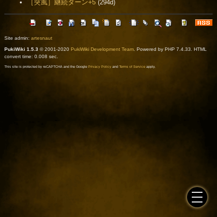
［突風］継続ターン+5
(294d)
Site admin:
artesnaut
PukiWiki 1.5.3
© 2001-2020
PukiWiki Development Team
. Powered by PHP 7.4.33. HTML
convert time: 0.008 sec.
This site is protected by reCAPTCHA and the Google
Privacy Policy
and
Terms of Service
apply.