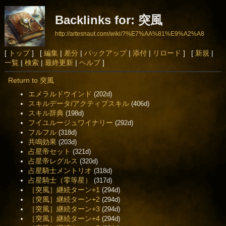
Backlinks for: 突風
http://artesnaut.com/wiki/?%E7%AA%81%E9%A2%A8
[
トップ
] [
編集
|
差分
|
バックアップ
|
添付
|
リロード
] [
新規
|
一覧
|
検索
|
最終更新
|
ヘルプ
]
Return to 突風
エメラルドウインド
(202d)
スキルデータ/アクティブスキル
(406d)
スキル辞典
(198d)
フイユルージュワイナリー
(292d)
フルフル
(318d)
共鳴効果
(203d)
占星帝セット
(321d)
占星帝レグルス
(320d)
占星騎士メントリオ
(318d)
占星騎士（零等星）
(317d)
［突風］継続ターン+1
(294d)
［突風］継続ターン+2
(294d)
［突風］継続ターン+3
(294d)
［突風］継続ターン+4
(294d)