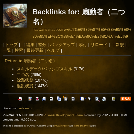
Backlinks for: 扇動者（二つ
名）
http://artesnaut.com/wiki/?%E6%89%87%E5%8B%95%E8%
80%85%EF%BC%88%E4%BA%8C%E3%81%A4%E5%9
0%8D%EF%BC%89
[
トップ
] [
編集
|
差分
|
バックアップ
|
添付
|
リロード
] [
新規
|
一覧
|
検索
|
最終更新
|
ヘルプ
]
Return to 扇動者（二つ名）
スキルデータ/パッシブスキル
(317d)
二つ名
(269d)
沈黙状態
(1077d)
混乱状態
(1447d)
Site admin:
artesnaut
PukiWiki 1.5.3
© 2001-2020
PukiWiki Development Team
. Powered by PHP 7.4.33. HTML
convert time: 0.005 sec.
This site is protected by reCAPTCHA and the Google
Privacy Policy
and
Terms of Service
apply.