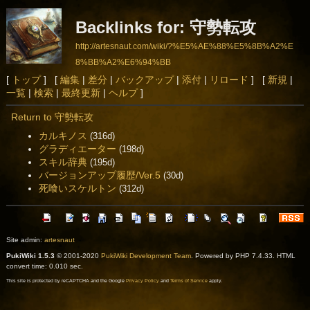
Backlinks for: 守勢転攻
http://artesnaut.com/wiki/?%E5%AE%88%E5%8B%A2%E
8%BB%A2%E6%94%BB
[
トップ
] [
編集
|
差分
|
バックアップ
|
添付
|
リロード
] [
新規
|
一覧
|
検索
|
最終更新
|
ヘルプ
]
Return to 守勢転攻
カルキノス
(316d)
グラディエーター
(198d)
スキル辞典
(195d)
バージョンアップ履歴/Ver.5
(30d)
死喰いスケルトン
(312d)
Site admin:
artesnaut
PukiWiki 1.5.3
© 2001-2020
PukiWiki Development Team
. Powered by PHP 7.4.33. HTML
convert time: 0.010 sec.
This site is protected by reCAPTCHA and the Google
Privacy Policy
and
Terms of Service
apply.