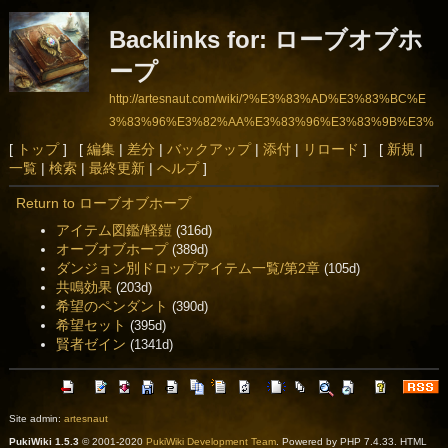
Backlinks for: ローブオブホ
ープ
http://artesnaut.com/wiki/?%E3%83%AD%E3%83%BC%E
3%83%96%E3%82%AA%E3%83%96%E3%83%9B%E3%
83%BC%E3%83%97
[
トップ
] [
編集
|
差分
|
バックアップ
|
添付
|
リロード
] [
新規
|
一覧
|
検索
|
最終更新
|
ヘルプ
]
Return to ローブオブホープ
アイテム図鑑/軽鎧
(316d)
オーブオブホープ
(389d)
ダンジョン別ドロップアイテム一覧/第2章
(105d)
共鳴効果
(203d)
希望のペンダント
(390d)
希望セット
(395d)
賢者ゼイン
(1341d)
Site admin:
artesnaut
PukiWiki 1.5.3
© 2001-2020
PukiWiki Development Team
. Powered by PHP 7.4.33. HTML