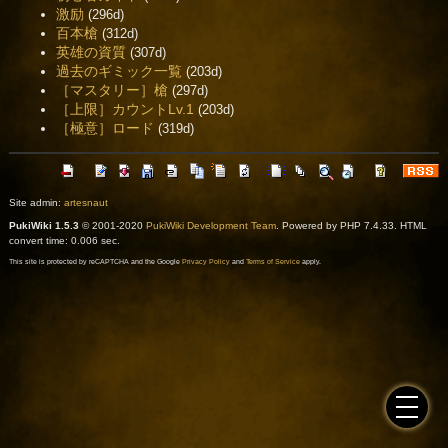
激励
(296d)
百本槍
(312d)
英雄の資質
(307d)
過去のギミック一覧
(203d)
［マスタリー］槍
(297d)
［上限］カウントLv.1
(203d)
［極意］ロード
(319d)
Site admin:
artesnaut
PukiWiki 1.5.3
© 2001-2020
PukiWiki Development Team
. Powered by PHP 7.4.33. HTML
convert time: 0.006 sec.
This site is protected by reCAPTCHA and the Google
Privacy Policy
and
Terms of Service
apply.