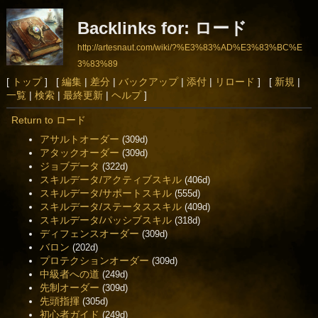
Backlinks for: ロード
http://artesnaut.com/wiki/?%E3%83%AD%E3%83%BC%E
3%83%89
[
トップ
] [
編集
|
差分
|
バックアップ
|
添付
|
リロード
] [
新規
|
一覧
|
検索
|
最終更新
|
ヘルプ
]
Return to ロード
アサルトオーダー
(309d)
アタックオーダー
(309d)
ジョブデータ
(322d)
スキルデータ/アクティブスキル
(406d)
スキルデータ/サポートスキル
(555d)
スキルデータ/ステータススキル
(409d)
スキルデータ/パッシブスキル
(318d)
ディフェンスオーダー
(309d)
バロン
(202d)
プロテクションオーダー
(309d)
中級者への道
(249d)
先制オーダー
(309d)
先頭指揮
(305d)
初心者ガイド
(249d)