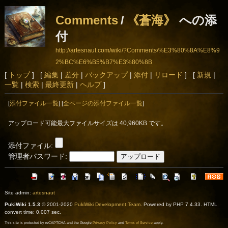
Comments
/
《蒼海》
への添
付
http://artesnaut.com/wiki/?Comments/%E3%80%8A%E8%9
2%BC%E6%B5%B7%E3%80%8B
[
トップ
] [
編集
|
差分
|
バックアップ
|
添付
|
リロード
] [
新規
|
一覧
|
検索
|
最終更新
|
ヘルプ
]
[
添付ファイル一覧
] [
全ページの添付ファイル一覧
]
アップロード可能最大ファイルサイズは 40,960KB です。
添付ファイル:
管理者パスワード:
Site admin:
artesnaut
PukiWiki 1.5.3
© 2001-2020
PukiWiki Development Team
. Powered by PHP 7.4.33. HTML
convert time: 0.007 sec.
This site is protected by reCAPTCHA and the Google
Privacy Policy
and
Terms of Service
apply.