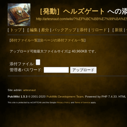
［発動］ヘルズゲート
への
http://artesnaut.com/wiki/?%EF%BC%BB%E7%
[
トップ
] [
編集
|
差分
|
バックアップ
|
添付
|
リロード
] [
新規
|
[
添付ファイル一覧
] [
全ページの添付ファイル一覧
]
アップロード可能最大ファイルサイズは 40,960KB です。
添付ファイル:
管理者パスワード:
Site admin:
artesnaut
PukiWiki 1.5.3
© 2001-2020
PukiWiki Development Team
. Powered by PHP 7.4.33. HTML c
This site is protected by reCAPTCHA and the Google
Privacy Policy
and
Terms of Service
apply.