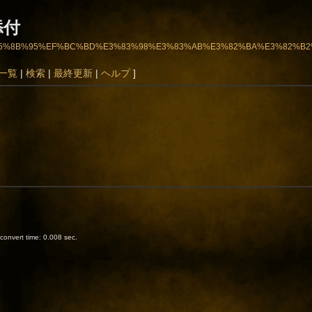
添付
99%BA%E5%8B%95%EF%BC%BD%E3%83%98%E3%83%AB%E3%82%BA%E3%82%
一覧
|
検索
|
最終更新
|
ヘルプ
]
onvert time: 0.008 sec.