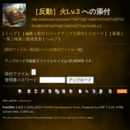
［反動］火Lv.3
への添付
http://artesnaut.com/wiki/?%EF%BC%BB%E5%8F%8D%E
5%8B%95%EF%BC%BD%E7%81%ABLv.3
[
トップ
] [
編集
|
差分
|
バックアップ
|
添付
|
リロード
] [
新規
|
一覧
|
検索
|
最終更新
|
ヘルプ
]
[
添付ファイル一覧
] [
全ページの添付ファイル一覧
]
アップロード可能最大ファイルサイズは 40,960KB です。
添付ファイル:
管理者パスワード:
Site admin:
artesnaut
PukiWiki 1.5.3
© 2001-2020
PukiWiki Development Team
. Powered by PHP 7.4.33. HTML
convert time: 0.005 sec.
This site is protected by reCAPTCHA and the Google
Privacy Policy
and
Terms of Service
apply.