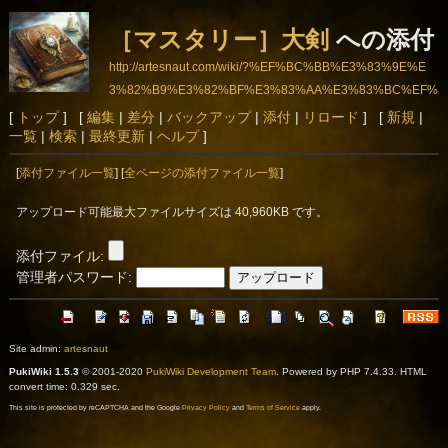
［マスタリー］大剣
への添付
http://artesnaut.com/wiki/?%EF%BC%BB%E3%83%9E%E
3%82%B9%E3%82%BF%E3%83%AA%E3%83%BC%EF%
BC%BD%E5%A4%A7%E5%89%A3
[
トップ
] [
編集
|
差分
|
バックアップ
|
添付
|
リロード
] [
新規
|
一覧
|
検索
|
最終更新
|
ヘルプ
]
[
添付ファイル一覧
] [
全ページの添付ファイル一覧
]
アップロード可能最大ファイルサイズは 40,960KB です。
添付ファイル:
管理者パスワード:
Site admin:
artesnaut
PukiWiki 1.5.3
© 2001-2020
PukiWiki Development Team
. Powered by PHP 7.4.33. HTML
convert time: 0.329 sec.
This site is protected by reCAPTCHA and the Google
Privacy Policy
and
Terms of Service
apply.