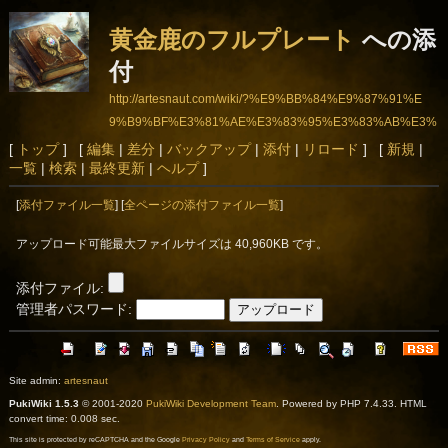
黄金鹿のフルプレート
への添
付
http://artesnaut.com/wiki/?%E9%BB%84%E9%87%91%E
9%B9%BF%E3%81%AE%E3%83%95%E3%83%AB%E3%
83%97%E3%83%AC%E3%83%BC%E3%83%88
[
トップ
] [
編集
|
差分
|
バックアップ
|
添付
|
リロード
] [
新規
|
一覧
|
検索
|
最終更新
|
ヘルプ
]
[
添付ファイル一覧
] [
全ページの添付ファイル一覧
]
アップロード可能最大ファイルサイズは 40,960KB です。
添付ファイル:
管理者パスワード:
Site admin:
artesnaut
PukiWiki 1.5.3
© 2001-2020
PukiWiki Development Team
. Powered by PHP 7.4.33. HTML
convert time: 0.008 sec.
This site is protected by reCAPTCHA and the Google
Privacy Policy
and
Terms of Service
apply.