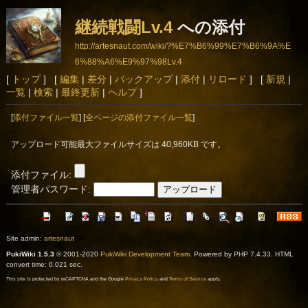
継続戦闘Lv.4
への添付
http://artesnaut.com/wiki/?%E7%B6%99%E7%B6%9A%E
6%88%A6%E9%97%98Lv.4
[
トップ
] [
編集
|
差分
|
バックアップ
|
添付
|
リロード
] [
新規
|
一覧
|
検索
|
最終更新
|
ヘルプ
]
[
添付ファイル一覧
] [
全ページの添付ファイル一覧
]
アップロード可能最大ファイルサイズは 40,960KB です。
添付ファイル:
管理者パスワード:
Site admin:
artesnaut
PukiWiki 1.5.3
© 2001-2020
PukiWiki Development Team
. Powered by PHP 7.4.33. HTML
convert time: 0.021 sec.
This site is protected by reCAPTCHA and the Google
Privacy Policy
and
Terms of Service
apply.