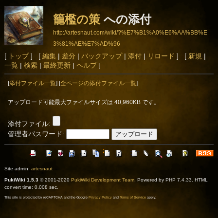
籠檻の策
への添付
http://artesnaut.com/wiki/?%E7%B1%A0%E6%AA%BB%E
3%81%AE%E7%AD%96
[
トップ
] [
編集
|
差分
|
バックアップ
|
添付
|
リロード
] [
新規
|
一覧
|
検索
|
最終更新
|
ヘルプ
]
[
添付ファイル一覧
] [
全ページの添付ファイル一覧
]
アップロード可能最大ファイルサイズは 40,960KB です。
添付ファイル:
管理者パスワード:
Site admin:
artesnaut
PukiWiki 1.5.3
© 2001-2020
PukiWiki Development Team
. Powered by PHP 7.4.33. HTML
convert time: 0.008 sec.
This site is protected by reCAPTCHA and the Google
Privacy Policy
and
Terms of Service
apply.