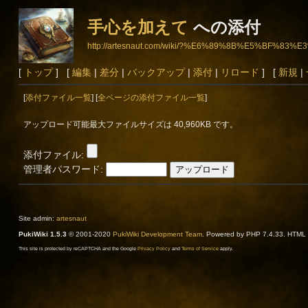
手心を加えて
への添付
http://artesnaut.com/wiki/?%E6%89%8B%E5%BF%
[
トップ
] [
編集
|
差分
|
バックアップ
|
添付
|
リロード
] [
新規
|
[
添付ファイル一覧
] [
全ページの添付ファイル一覧
]
アップロード可能最大ファイルサイズは 40,960KB です。
添付ファイル:
管理者パスワード:
Site admin:
artesnaut
PukiWiki 1.5.3
© 2001-2020
PukiWiki Development Team
. Powered by PHP 7.4.33. HTML c
This site is protected by reCAPTCHA and the Google
Privacy Policy
and
Terms of Service
apply.