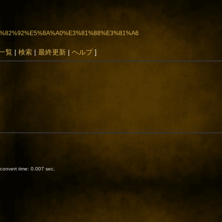
83%E3%82%92%E5%8A%A0%E3%81%88%E3%81%A6
一覧
|
検索
|
最終更新
|
ヘルプ
]
onvert time: 0.007 sec.