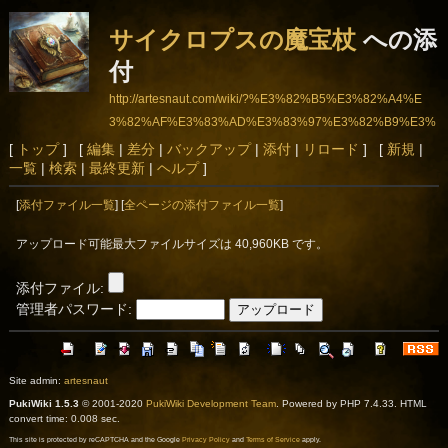
サイクロプスの魔宝杖
への添
付
http://artesnaut.com/wiki/?%E3%82%B5%E3%82%A4%E
3%82%AF%E3%83%AD%E3%83%97%E3%82%B9%E3%
81%AE%E9%AD%94%E5%AE%9D%E6%9D%96
[
トップ
] [
編集
|
差分
|
バックアップ
|
添付
|
リロード
] [
新規
|
一覧
|
検索
|
最終更新
|
ヘルプ
]
[
添付ファイル一覧
] [
全ページの添付ファイル一覧
]
アップロード可能最大ファイルサイズは 40,960KB です。
添付ファイル:
管理者パスワード:
Site admin:
artesnaut
PukiWiki 1.5.3
© 2001-2020
PukiWiki Development Team
. Powered by PHP 7.4.33. HTML
convert time: 0.008 sec.
This site is protected by reCAPTCHA and the Google
Privacy Policy
and
Terms of Service
apply.