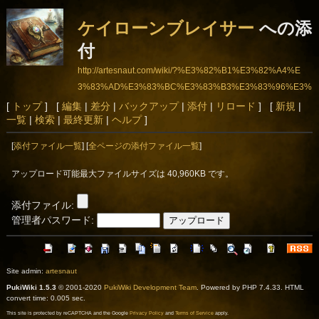
ケイローンブレイサー
への添
付
http://artesnaut.com/wiki/?%E3%82%B1%E3%82%A4%E
3%83%AD%E3%83%BC%E3%83%B3%E3%83%96%E3%
83%AC%E3%82%A4%E3%82%B5%E3%83%BC
[
トップ
] [
編集
|
差分
|
バックアップ
|
添付
|
リロード
] [
新規
|
一覧
|
検索
|
最終更新
|
ヘルプ
]
[
添付ファイル一覧
] [
全ページの添付ファイル一覧
]
アップロード可能最大ファイルサイズは 40,960KB です。
添付ファイル:
管理者パスワード:
Site admin:
artesnaut
PukiWiki 1.5.3
© 2001-2020
PukiWiki Development Team
. Powered by PHP 7.4.33. HTML
convert time: 0.005 sec.
This site is protected by reCAPTCHA and the Google
Privacy Policy
and
Terms of Service
apply.