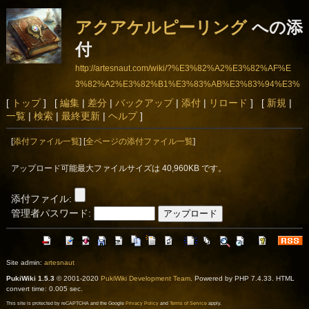
アクアケルピーリング
への添
付
http://artesnaut.com/wiki/?%E3%82%A2%E3%82%AF%E
3%82%A2%E3%82%B1%E3%83%AB%E3%83%94%E3%
83%BC%E3%83%AA%E3%83%B3%E3%82%B0
[
トップ
] [
編集
|
差分
|
バックアップ
|
添付
|
リロード
] [
新規
|
一覧
|
検索
|
最終更新
|
ヘルプ
]
[
添付ファイル一覧
] [
全ページの添付ファイル一覧
]
アップロード可能最大ファイルサイズは 40,960KB です。
添付ファイル:
管理者パスワード:
Site admin:
artesnaut
PukiWiki 1.5.3
© 2001-2020
PukiWiki Development Team
. Powered by PHP 7.4.33. HTML
convert time: 0.005 sec.
This site is protected by reCAPTCHA and the Google
Privacy Policy
and
Terms of Service
apply.