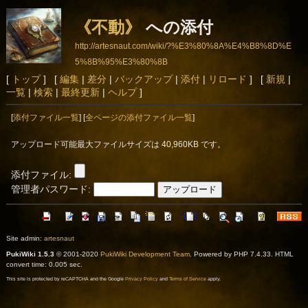
《不動》
への添付
http://artesnaut.com/wiki/?%E3%80%8A%E4%B8%8D%E
5%8B%95%E3%80%8B
[
トップ
] [
編集
|
差分
|
バックアップ
|
添付
|
リロード
] [
新規
|
一覧
|
検索
|
最終更新
|
ヘルプ
]
[
添付ファイル一覧
] [
全ページの添付ファイル一覧
]
アップロード可能最大ファイルサイズは 40,960KB です。
添付ファイル:
管理者パスワード:
Site admin:
artesnaut
PukiWiki 1.5.3
© 2001-2020
PukiWiki Development Team
. Powered by PHP 7.4.33. HTML
convert time: 0.005 sec.
This site is protected by reCAPTCHA and the Google
Privacy Policy
and
Terms of Service
apply.