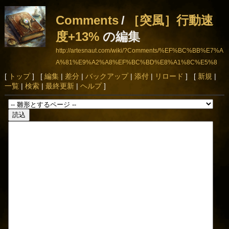
Comments
/
［突風］行動速
度+13%
の編集
http://artesnaut.com/wiki/?Comments/%EF%BC%BB%E7%A
A%81%E9%A2%A8%EF%BC%BD%E8%A1%8C%E5%8
B%95%E9%80%9F%E5%BA%A6%2B13%25
[
トップ
] [
編集
|
差分
|
バックアップ
|
添付
|
リロード
] [
新規
|
一覧
|
検索
|
最終更新
|
ヘルプ
]