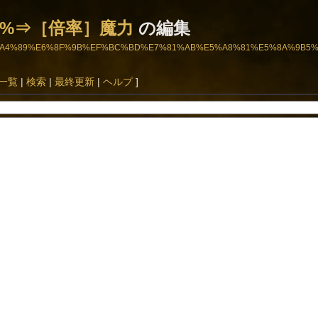
5%⇒［倍率］魔力
の編集
BC%BB%E5%A4%89%E6%8F%9B%EF%BC%BD%E7%81%AB%E5%A8%81%E5%8A
一覧
|
検索
|
最終更新
|
ヘルプ
]