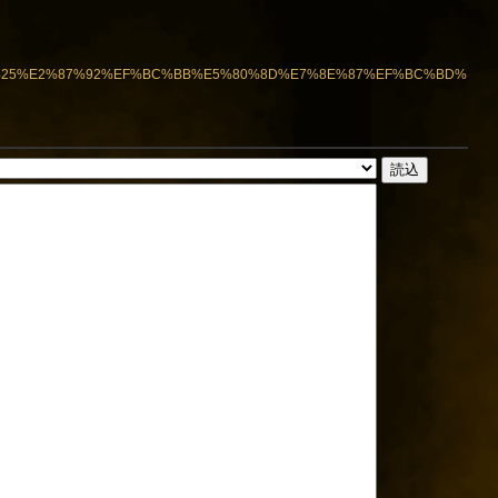
%9B5%25%E2%87%92%EF%BC%BB%E5%80%8D%E7%8E%87%EF%BC%BD%