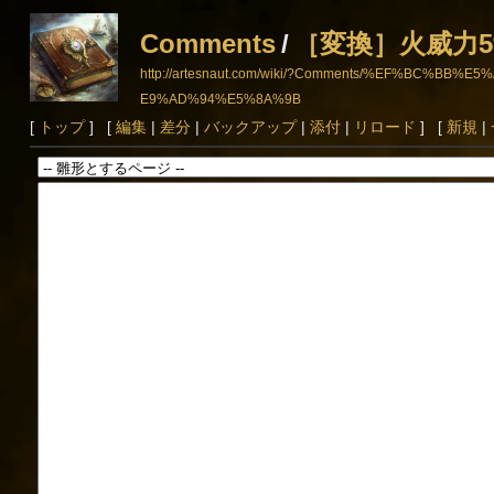
Comments
/
［変換］火威力
http://artesnaut.com/wiki/?Comments/%EF%
E9%AD%94%E5%8A%9B
[
トップ
] [
編集
|
差分
|
バックアップ
|
添付
|
リロード
] [
新規
|